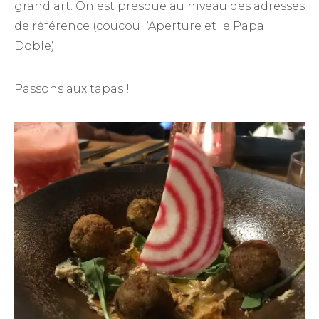
grand art. On est presque au niveau des adresses
de référence (coucou l
‘Aperture
et le
Papa
Doble
)
Passons aux tapas !