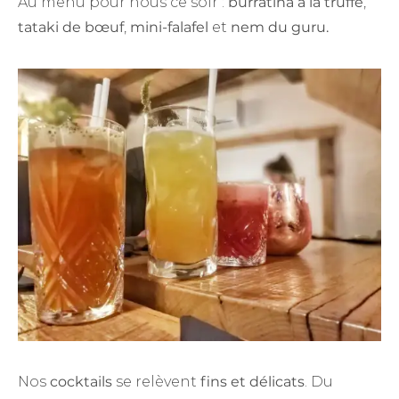
Au menu pour nous ce soir :
burratina à la truffe
,
tataki de bœuf
,
mini-falafel
et
nem du guru.
Nos
cocktails
se relèvent
fins et délicats
. Du