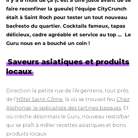
Il y a 8 mois de ça (c’est à dire juste avant de se
faire reconfiner la gueule) l’équipe CityCrunch
était à Saint Roch pour tester un tout nouveau
bar/resto du quartier. Cocktails fameux, tapas
délicieux, cadre agréable et service au top … Le
Guru nous en a bouché un coin !
Saveurs asiatiques et produits
locaux
Direction la petite rue de l’Argenterie, tout près
de l’
Hôtel Saint-Côme
, là où se trouvait feu
Chez
Alphonse, le spécialiste des tartines basques
. Et
où crèche désormais le Guru, nouveau resto/bar
qui se plaît à mêler recettes asiatiques et bons
produits locaux.