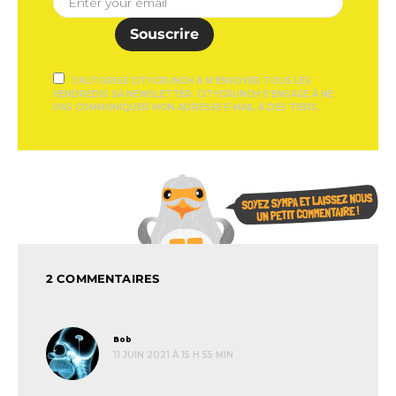
Souscrire
J'AUTORISE CITYCRUNCH À M'ENVOYER TOUS LES
VENDREDIS SA NEWSLETTER. CITYCRUNCH S'ENGAGE À NE
PAS COMMUNIQUER MON ADRESSE E-MAIL À DES TIERS.
2 COMMENTAIRES
dit :
Bob
11 JUIN 2021 À 15 H 55 MIN