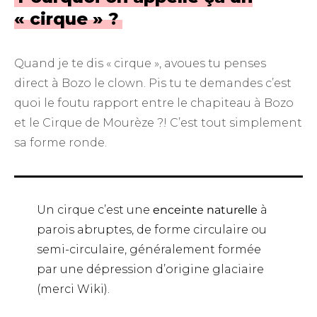
« cirque » ?
Quand je te dis « cirque », avoues tu penses
direct à Bozo le clown. Pis tu te demandes c’est
quoi le foutu rapport entre le chapiteau à Bozo
et le Cirque de Mourèze ?! C’est tout simplement
sa forme ronde.
Un cirque c’est une
enceinte naturelle
à
parois abruptes, de forme circulaire ou
semi-circulaire, généralement formée
par une dépression d’origine glaciaire
(
merci Wiki
).