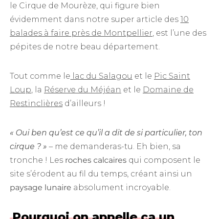
le Cirque de Mourèze, qui figure bien
évidemment dans notre super article des
10
balades à faire près de Montpellier
, est l’une des
pépites de notre beau département.
Tout comme le
lac du Salagou
et le
Pic Saint
Loup
, la
Réserve du Méjéan
et le
Domaine de
Restinclières
d’ailleurs !
« Oui ben qu’est ce qu’il a dit de si particulier, ton
cirque ? »
– me demanderas-tu. Eh bien, sa
tronche ! Les
roches calcaires
qui composent le
site s’érodent au fil du temps, créant ainsi un
paysage lunaire
absolument incroyable.
Pourquoi on appelle ça un