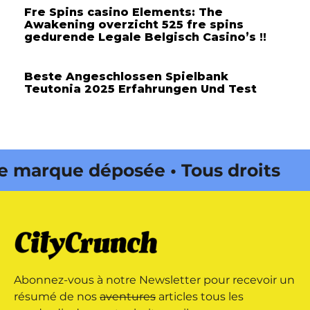
Fre Spins casino Elements: The
Awakening overzicht 525 fre spins
gedurende Legale Belgisch Casino’s !!
Beste Angeschlossen Spielbank
Teutonia 2025 Erfahrungen Und Test
rque déposée • Tous droits
édité par Buena Onda Web •
rque déposée • Tous droits
Abonnez-vous à notre Newsletter pour recevoir un
édité par Buena Onda Web •
résumé de nos
aventures
articles tous les