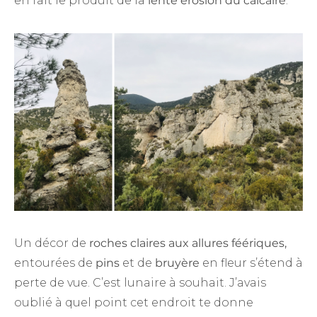
en fait le produit de la
lente érosion du calcaire
.
Un décor de
roches claires aux allures féériques,
entourées de
pins
et de
bruyère
en fleur s’étend à
perte de vue. C’est lunaire à souhait. J’avais
oublié à quel point cet endroit te donne