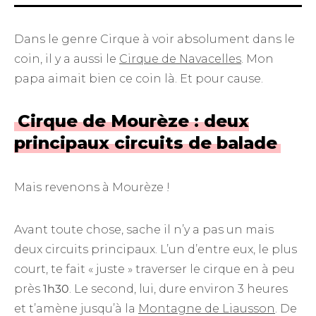
Dans le genre Cirque à voir absolument dans le
coin, il y a aussi le
Cirque de Navacelles
. Mon
papa aimait bien ce coin là. Et pour cause.
Cirque de Mourèze : deux
principaux circuits de balade
Mais revenons à Mourèze !
Avant toute chose, sache il n’y a pas un mais
deux circuits principaux. L’un d’entre eux, le plus
court, te fait « juste » traverser le cirque en à peu
près
1h30
. Le second, lui, dure environ 3 heures
et t’amène jusqu’à la
Montagne de Liausson
. De