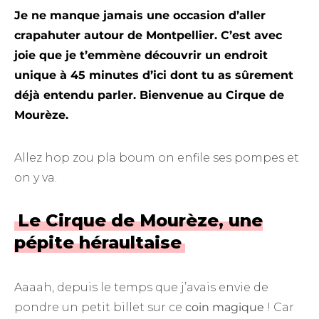
Je ne manque jamais une occasion d’aller
crapahuter autour de Montpellier. C’est avec
joie que je t’emmène découvrir un endroit
unique à 45 minutes d’ici dont tu as sûrement
déjà entendu parler. Bienvenue au Cirque de
Mourèze.
Allez hop zou pla boum on enfile ses pompes et
on y va.
Le Cirque de Mourèze, une
pépite héraultaise
Aaaah, depuis le temps que j’avais envie de
pondre un petit billet sur ce
coin magique
! Car