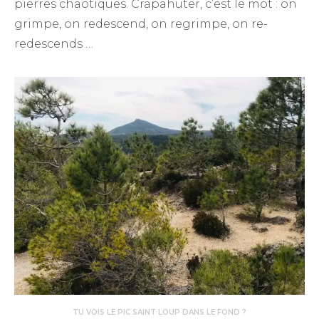
pierres chaotiques. Crapahuter, c’est le mot : on
grimpe, on redescend, on regrimpe, on re-
redescends …
TU VOIS LE PIC SAINT LOUP DANS LE FOND ?