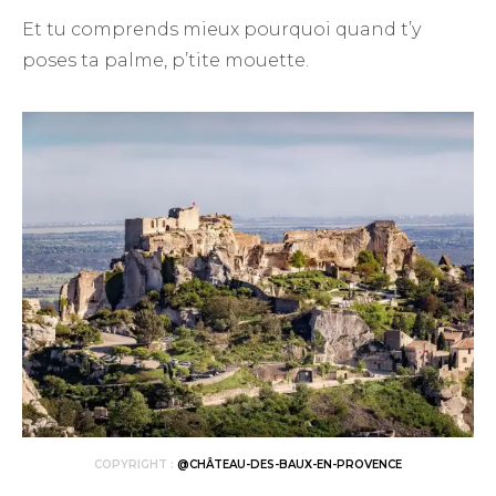
Et tu comprends mieux pourquoi quand t’y
poses ta palme, p’tite mouette.
COPYRIGHT :
@CHÂTEAU-DES-BAUX-EN-PROVENCE