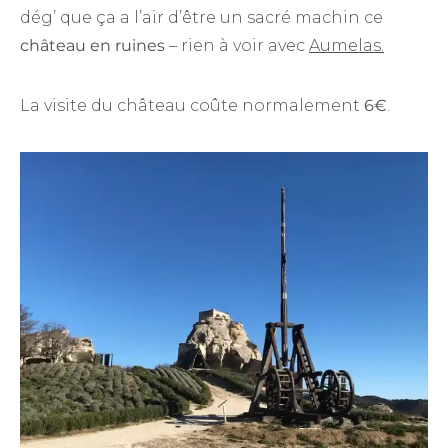
dég’ que ça a l’air d’être un sacré machin ce
château en ruines
– rien à voir avec
Aumelas.
La visite du château coûte normalement
6€
.