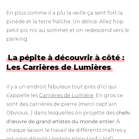
En plus comme il a plu la veille ça sent fort la
pinède et la terre fraîche. Un délice. Allez hop
petit pic nic au sommet et on redescend vers le
parking.
La pépite à découvrir à côté :
Les Carrières de Lumières
Il y a un endroit fabuleux tout près d’ici qui
s’appelle les
Carrières de Lumière
. En gros ce
sont des carrières de pierre (merci capt’ain
Obvious…) dans lesquelles on projette des
chefs-
d’œuvre de grand artistes du monde entier
. À
chaque saison le travail de différents maîtres y
est ainsi dévoilé ! (entrée plein tarif = 14€)