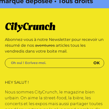
ue déposée • Tous droits
ité par Buena Onda Web •
ue déposée • Tous droits
Abonnez-vous à notre Newsletter pour recevoir un
ité par Buena Onda Web •
résumé de nos
aventures
articles tous les
vendredis dans votre boite mail.
HEY SALUT !
Nous sommes CityCrunch, le magazine bien
urbain. On aime la street-food, la bière, les
concerts et les expos mais aussi partager toutes