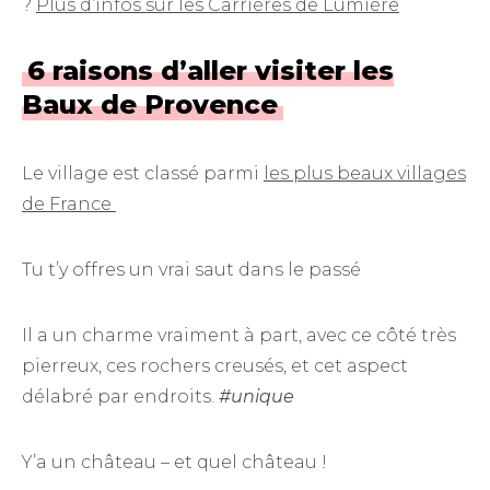
?
Plus d’infos sur les Carrières de Lumière
6 raisons d’aller visiter les
Baux de Provence
Le village est classé parmi
les plus beaux villages
de France
Tu t’y offres un vrai saut dans le passé
Il a un charme vraiment à part, avec ce côté très
pierreux, ces rochers creusés, et cet aspect
délabré par endroits.
#unique
Y’a un château – et quel château !