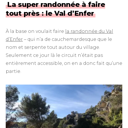
La super randonnée à faire
tout près : le Val d’Enfer
À la base on voulait faire
la randonnée du Val
d’Enfer
– qui n’a de cauchemardesque que le
nom et serpente tout autour du village.
Seulement ce jour là le circuit n’était pas
entièrement accessible, on en a donc fait qu’une
partie.