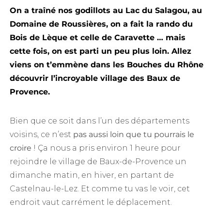
On a traîné nos godillots au
Lac du Salagou
, au
Domaine de Roussières
, on a fait la rando du
Bois de Lèque
et celle de
Caravette
… mais
cette fois, on est parti un peu plus loin. Allez
viens on t’emmène dans les Bouches du Rhône
découvrir l’incroyable village des Baux de
Provence.
Bien que ce soit dans l’un des départements
voisins, ce n’est
pas aussi loin que tu pourrais le
croire
! Ça nous a pris environ 1 heure pour
rejoindre le village de Baux-de-Provence un
dimanche matin, en hiver, en partant de
Castelnau-le-Lez. Et comme tu vas le voir, cet
endroit vaut carrément le déplacement.