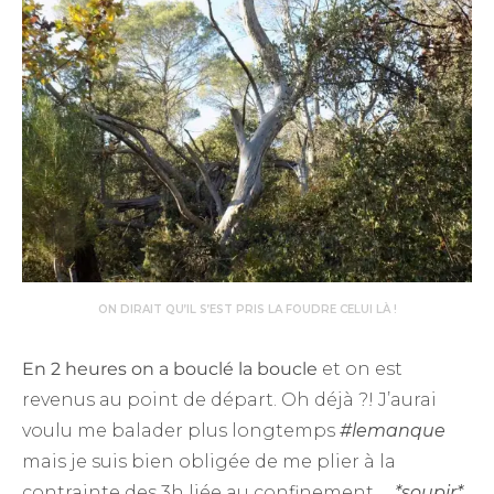
ON DIRAIT QU’IL S’EST PRIS LA FOUDRE CELUI LÀ !
En 2 heures on a bouclé la boucle
et on est
revenus au point de départ. Oh déjà ?! J’aurai
voulu me balader plus longtemps
#lemanque
mais je suis bien obligée de me plier à la
contrainte des 3h liée au confinement …
*soupir*