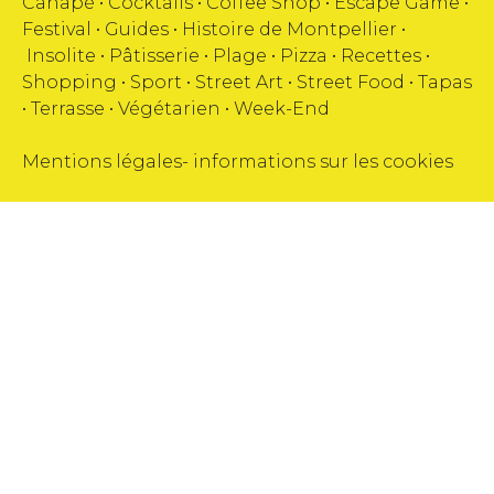
Canapé
•
Cocktails
•
Coffee Shop
•
Escape Game
•
Festival
•
Guides
•
Histoire de Montpellier
•
Insolite
•
Pâtisserie
•
Plage
•
Pizza
•
Recettes
•
Shopping
•
Sport
•
Street Art
•
Street Food
•
Tapas
•
Terrasse
•
Végétarien
•
Week-End
Mentions légales
-
informations sur les cookies