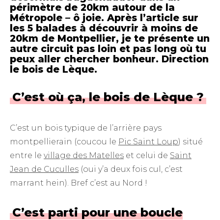
périmètre de 20km autour de la
Métropole – ô joie. Après l’article sur
les
5 balades à découvrir à moins de
20km de Montpellier
, je te présente un
autre circuit pas loin et pas long où tu
peux aller chercher bonheur. Direction
le bois de Lèque.
C’est où ça, le bois de Lèque ?
C’est un bois typique de l’arrière pays
montpellierain (coucou le
Pic Saint Loup
) situé
entre le
village des Matelles
et celui de
Saint
Jean de Cuculles
(oui y’a deux fois cul, c’est
marrant hein). Bref c’est au Nord !
C’est parti pour une boucle