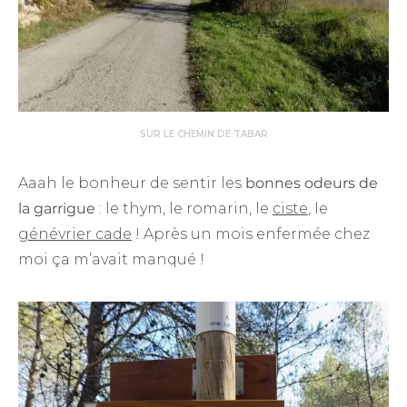
SUR LE CHEMIN DE TABAR
Aaah le bonheur de sentir les
bonnes odeurs de
la garrigue
: le thym, le romarin, le
ciste
, le
génévrier cade
! Après un mois enfermée chez
moi ça m’avait manqué !