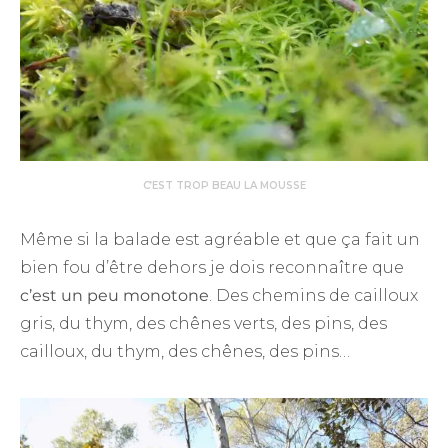
C’EST TROP BEAU LA MOUSSE
Même si la balade est agréable et que ça fait un
bien fou d’être dehors je dois reconnaître que
c’est un peu monotone
. Des chemins de cailloux
gris, du thym, des chênes verts, des pins, des
cailloux, du thym, des chênes, des pins…