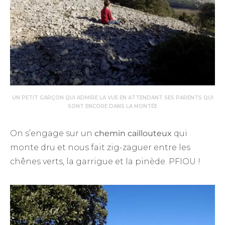
UN PETIT GARÇON QUI ADMIRE LA VUE EN ATTENDANT SES PARENTS QUI
SONT ENCORE DANS LA MONTÉE
On s’engage sur un
chemin caillouteux
qui
monte dru et nous fait zig-zaguer entre les
chênes verts, la garrigue et la pinède. PFIOU !