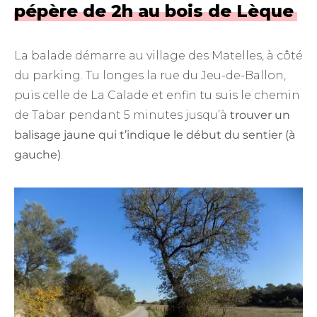
pépère de 2h au bois de Lèque
La balade démarre au village des Matelles, à côté
du parking. Tu longes la rue du Jeu-de-Ballon,
puis celle de La Calade et enfin tu suis le chemin
de Tabar pendant 5 minutes jusqu’à
trouver un
balisage jaune qui t’indique le début du sentier (à
gauche)
.