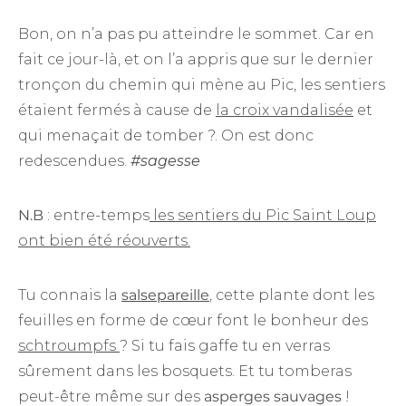
Bon, on n’a pas pu atteindre le sommet. Car en
fait ce jour-là, et on l’a appris que sur le dernier
tronçon du chemin qui mène au Pic, les sentiers
étaient fermés à cause de
la croix vandalisée
et
qui menaçait de tomber ?. On est donc
redescendues.
#sagesse
N.B
: entre-temps
les sentiers du Pic Saint Loup
ont bien été réouverts.
Tu connais la
salsepareille
, cette plante dont les
feuilles en forme de cœur font le bonheur des
schtroumpfs
? Si tu fais gaffe tu en verras
sûrement dans les bosquets. Et tu tomberas
peut-être même sur des
asperges sauvages
!