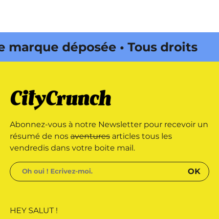
rque déposée • Tous droits
dité par Buena Onda Web •
rque déposée • Tous droits
Abonnez-vous à notre Newsletter pour recevoir un
dité par Buena Onda Web •
résumé de nos
aventures
articles tous les
vendredis dans votre boite mail.
HEY SALUT !