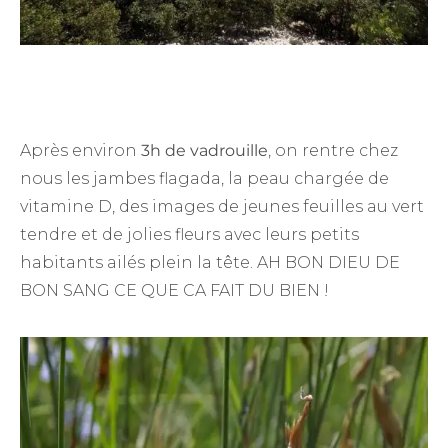
Après environ
3h de vadrouille
, on rentre chez
nous les jambes flagada, la peau chargée de
vitamine D, des images de jeunes feuilles au vert
tendre et de jolies fleurs avec leurs petits
habitants ailés plein la tête. AH BON DIEU DE
BON SANG CE QUE CA FAIT DU BIEN !