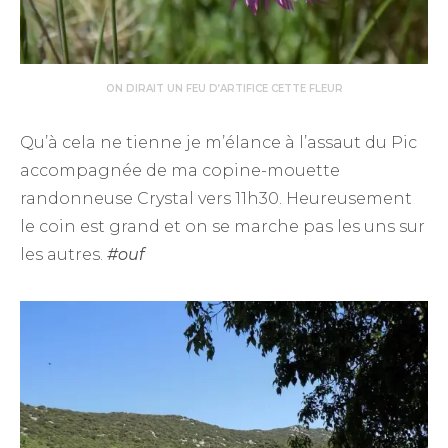
ON DIRAIT UN FEU D’ARTIFICE CETTE FLEUR
Qu’à cela ne tienne je m’élance à l’assaut du Pic
accompagnée de ma copine-mouette
randonneuse Crystal vers 11h30. Heureusement
le coin est grand et on se marche pas les uns sur
les autres.
#ouf