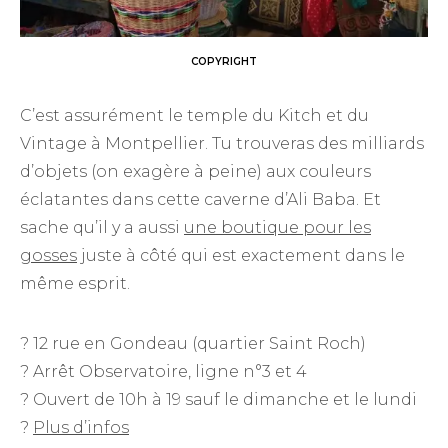
COPYRIGHT
C’est assurément le temple du Kitch et du
Vintage à Montpellier. Tu trouveras des milliards
d’objets (on exagère à peine) aux couleurs
éclatantes dans cette caverne d’Ali Baba. Et
sache qu’il y a aussi
une boutique pour les
gosses
juste à côté qui est exactement dans le
même esprit.
? 12 rue en Gondeau (quartier Saint Roch)
? Arrêt Observatoire, ligne n°3 et 4
? Ouvert de 10h à 19 sauf le dimanche et le lundi
?
Plus d’infos