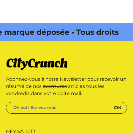
rque déposée • Tous droits
dité par Buena Onda Web •
rque déposée • Tous droits
Abonnez-vous à notre Newsletter pour recevoir un
dité par Buena Onda Web •
résumé de nos
aventures
articles tous les
vendredis dans votre boite mail.
HEY SALUT !