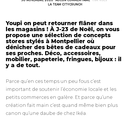
30 NOVEMBRE 2020
AUCUN COMMENTAIRE
1.6K VUES
LA TEAM CITYCRUNCH
Youpi on peut retourner flâner dans
les magasins !
À J-23 de Noël, on vous
propose une sélection de concepts
stores stylés à Montpellier où
dénicher des bêtes de cadeaux pour
ses proches.
Déco, accessoires,
mobilier, papeterie, fringues, bijoux : il
y a de tout.
Parce qu’en ces temps un peu fous c’est
important de soutenir l’économie locale et les
petits commerces en galère. Et parce qu’une
création fait main c’est quand même bien plus
canon qu’une daube de chez Ikéa.