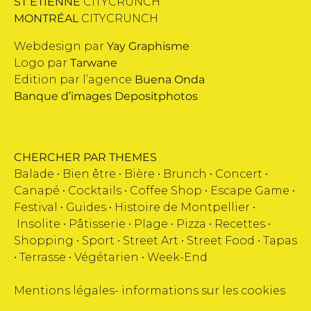
ST ETIENNE
CITYCRUNCH
MONTRÉAL
CITYCRUNCH
Webdesign par
Yay Graphisme
Logo par
Tarwane
Edition par l’agence
Buena Onda
Banque d’images
Depositphotos
CHERCHER PAR THEMES
Balade •
Bien être
•
Bière
•
Brunch
•
Concert
•
Canapé
•
Cocktails
•
Coffee Shop
•
Escape Game
•
Festival
•
Guides
•
Histoire de Montpellier
•
Insolite
•
Pâtisserie
•
Plage
•
Pizza
•
Recettes
•
Shopping
•
Sport
•
Street Art
•
Street Food
•
Tapas
•
Terrasse
•
Végétarien
•
Week-End
Mentions légales
-
informations sur les cookies