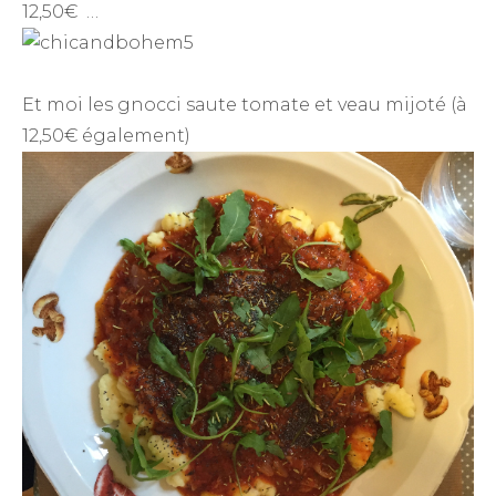
12,50€ …
Et moi les gnocci saute tomate et veau mijoté (à
12,50€ également)