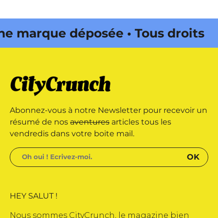
marque déposée • Tous droits
e édité par Buena Onda Web •
marque déposée • Tous droits
Abonnez-vous à notre Newsletter pour recevoir un
e édité par Buena Onda Web •
résumé de nos
aventures
articles tous les
vendredis dans votre boite mail.
HEY SALUT !
Nous sommes CityCrunch, le magazine bien