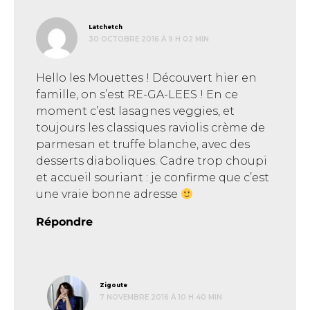
dit :
Latchetch
30 OCTOBRE 2016 À 9 H 02 MIN
Hello les Mouettes ! Découvert hier en
famille, on s’est RE-GA-LEES ! En ce
moment c’est lasagnes veggies, et
toujours les classiques raviolis crème de
parmesan et truffe blanche, avec des
desserts diaboliques. Cadre trop choupi
et accueil souriant : je confirme que c’est
une vraie bonne adresse
Répondre
dit :
Zigoute
7 NOVEMBRE 2016 À 10 H 40 MIN