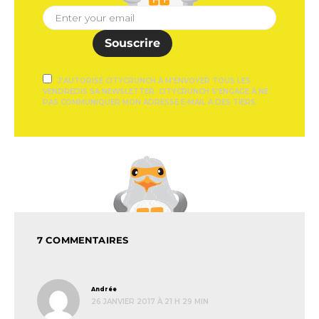
Souscrire
J'AUTORISE CITYCRUNCH À M'ENVOYER TOUS LES
VENDREDIS SA NEWSLETTER. CITYCRUNCH S'ENGAGE À NE
PAS COMMUNIQUER MON ADRESSE E-MAIL À DES TIERS.
7 COMMENTAIRES
dit :
Andrée
26 JANVIER 2017 À 21 H 29 MIN