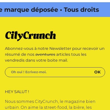
rque déposée • Tous droits
dité par Buena Onda Web •
rque déposée • Tous droits
Abonnez-vous à notre Newsletter pour recevoir un
dité par Buena Onda Web •
résumé de nos
aventures
articles tous les
vendredis dans votre boite mail.
HEY SALUT !
Nous sommes CityCrunch, le magazine bien
urbain. On aime la street-food, la bière, les