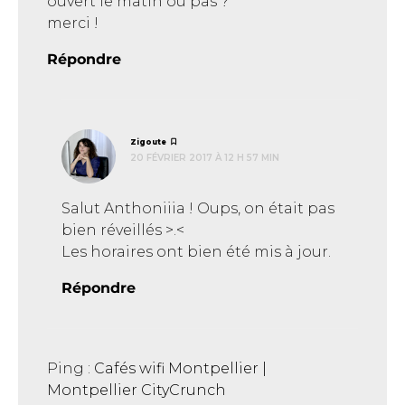
ouvert le matin ou pas ?
merci !
Répondre
dit :
Zigoute
20 FÉVRIER 2017 À 12 H 57 MIN
Salut Anthoniiia ! Oups, on était pas
bien réveillés >.<
Les horaires ont bien été mis à jour.
Répondre
Ping :
Cafés wifi Montpellier |
Montpellier CityCrunch