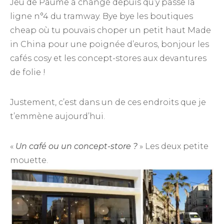
Jeu de Paume a changé depuis qu’y passe la
ligne n°4 du tramway. Bye bye les boutiques
cheap où tu pouvais choper un petit haut Made
in China pour une poignée d’euros, bonjour les
cafés cosy et les concept-stores aux devantures
de folie !
Justement, c’est dans un de ces endroits que je
t’emmène aujourd’hui.
«
Un café ou un concept-store ?
» Les deux petite
mouette.