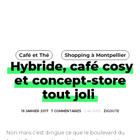
Café et Thé
Shopping à Montpellier
Hybride, café cosy
et concept-store
tout joli
19 JANVIER 2017
7 COMMENTAIRES
2.4K VUES
ZIGOUTE
Non mais c’est dingue ce que le boulevard du