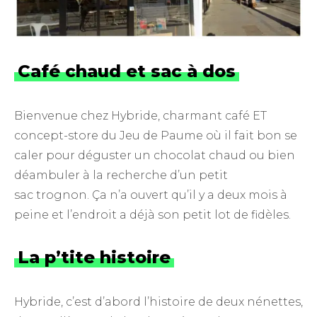
Café chaud et sac à dos
Bienvenue chez Hybride, charmant café ET
concept-store du Jeu de Paume où il fait bon se
caler pour déguster un chocolat chaud ou bien
déambuler à la recherche d’un petit
sac trognon. Ça n’a ouvert qu’il y a deux mois à
peine et l’endroit a déjà son petit lot de fidèles.
La p’tite histoire
Hybride, c’est d’abord l’histoire de deux nénettes,