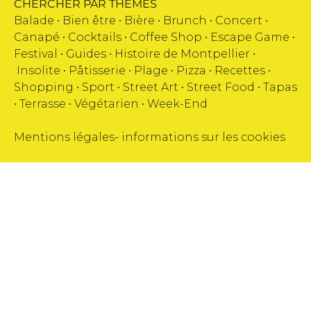
CHERCHER PAR THEMES
Balade •
Bien être
•
Bière
•
Brunch
•
Concert
•
Canapé
•
Cocktails
•
Coffee Shop
•
Escape Game
•
Festival
•
Guides
•
Histoire de Montpellier
•
Insolite
•
Pâtisserie
•
Plage
•
Pizza
•
Recettes
•
Shopping
•
Sport
•
Street Art
•
Street Food
•
Tapas
•
Terrasse
•
Végétarien
•
Week-End
Mentions légales
-
informations sur les cookies