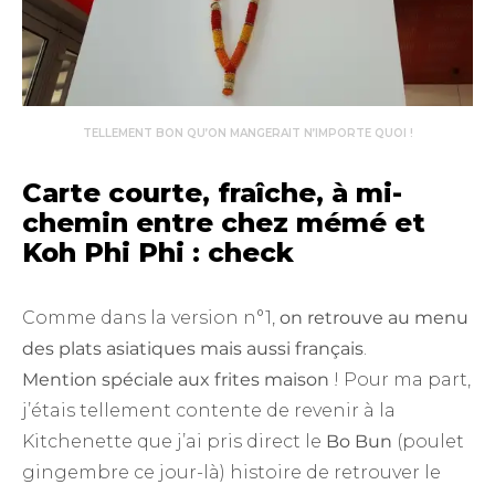
TELLEMENT BON QU’ON MANGERAIT N’IMPORTE QUOI !
Carte courte, fraîche, à mi-
chemin entre chez mémé et
Koh Phi Phi : check
Comme dans la version n°1,
on retrouve au menu
des plats asiatiques mais aussi français
.
Mention spéciale aux frites maison
! Pour ma part,
j’étais tellement contente de revenir à la
Kitchenette que j’ai pris direct le
Bo Bun
(poulet
gingembre ce jour-là) histoire de retrouver le