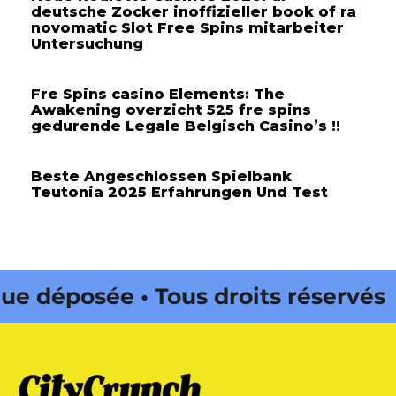
deutsche Zocker inoffizieller book of ra
novomatic Slot Free Spins mitarbeiter
Untersuchung
Fre Spins casino Elements: The
Awakening overzicht 525 fre spins
gedurende Legale Belgisch Casino’s !!
Beste Angeschlossen Spielbank
Teutonia 2025 Erfahrungen Und Test
éposée • Tous droits réservés •
Onda Web • CityCrunch est une