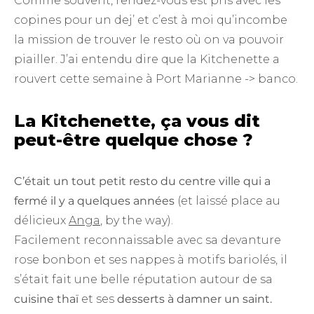
Comme souvent, rendez-vous est pris avec les
copines pour un dej’ et c’est à moi qu’incombe
la mission de trouver le resto où on va pouvoir
piailler. J’ai entendu dire que la Kitchenette a
rouvert cette semaine à Port Marianne -> banco.
La Kitchenette, ça vous dit
peut-être quelque chose ?
C’était un tout petit resto du centre ville qui a
fermé il y a quelques années
(et laissé place au
délicieux
Anga
, by the way).
Facilement reconnaissable avec sa devanture
rose bonbon et ses nappes à motifs bariolés, il
s’était fait une belle réputation autour de sa
cuisine thaï
et ses
desserts à damner un saint.