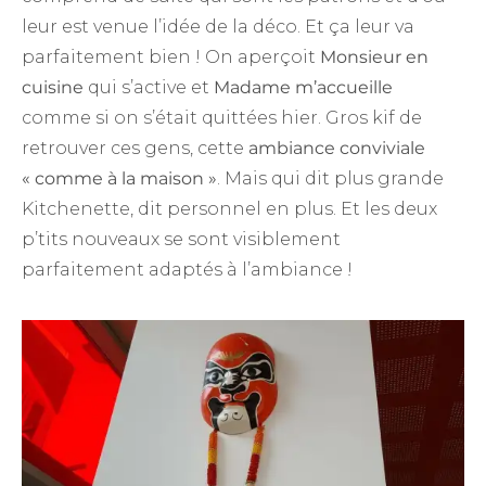
leur est venue l’idée de la déco. Et ça leur va
parfaitement bien ! On aperçoit
Monsieur en
cuisine
qui s’active et
Madame m’accueille
comme si on s’était quittées hier. Gros kif de
retrouver ces gens, cette
ambiance conviviale
« comme à la maison »
. Mais qui dit plus grande
Kitchenette, dit personnel en plus. Et les deux
p’tits nouveaux se sont visiblement
parfaitement adaptés à l’ambiance !