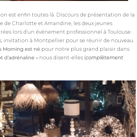
n est enfin toutes là. Discours de présentation de la
ie de Charlotte et Amandine, les deux jeunes
trées lors d’un événement professionnel à Toulouse.
 invitation à Montpellier pour se réunir de nouveau.
s Morning est né
pour notre plus grand plaisir dans
t d’adrénaline
» nous disent-elles (
complètement