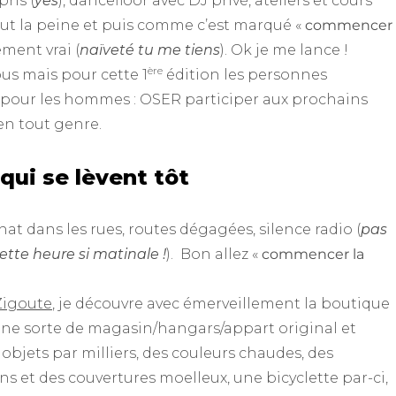
ris (
yes
), dancefloor avec DJ privé, ateliers et cours
aut la peine et puis comme c’est marqué «
commencer
ement vrai (
naïveté tu me tiens
). Ok je me lance !
ère
tous mais pour cette 1
édition les personnes
 pour les hommes : OSER participer aux prochains
n tout genre.
qui se lèvent tôt
hat dans les rues, routes dégagées, silence radio (
pas
cette heure si matinale !
). Bon allez «
commencer la
Zigoute
, je découvre avec émerveillement la boutique
Une sorte de magasin/hangars/appart original et
s objets par milliers, des couleurs chaudes, des
ns et des couvertures moelleux, une bicyclette par-ci,