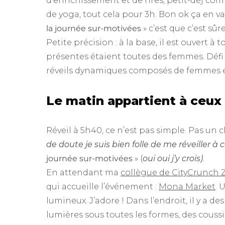
d’enrichissement et de rires, petit-déj comp
de yoga, tout cela pour 3h. Bon ok ça en v
la journée sur-motivées
» c’est que c’est sûr
Petite précision : à la base, il est ouvert à 
présentes étaient toutes des femmes. Défi
réveils dynamiques composés de femmes e
Le matin appartient à ceux 
Réveil à 5h40, ce n’est pas simple. Pas un c
de doute je suis bien folle de me réveiller à 
journée sur-motivées
» (
oui oui j’y crois)
.
En attendant ma
collègue de CityCrunch 
qui accueille l’événement :
Mona Market
. 
lumineux. J’adore ! Dans l’endroit, il y a de
lumières sous toutes les formes, des coussi