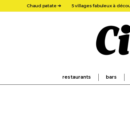
Chaud patate ➔
5 villages fabuleux à déco
restaurants
bars