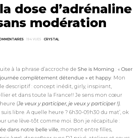
 la dose d’adrénaline
r sans modération
COMMENTAIRES
194 VUES
CRYSTAL
uite à la phrase d’accroche de
She is Morning
: «
Oser
sa journée complètement détendue » et happy
. Mon
descriptif : concept inédit, girly, inspirant,
ier et dans toute la France!! Je sens mon cœur
’heure (
Je veux y participer, je veux y participer !).
e suis libre. A quelle heure ? 6h30-09h30 du mat’, ok
ur une lève-tôt comme moi. Bon je récapitule :
ée dans notre belle ville
, moment entre filles,