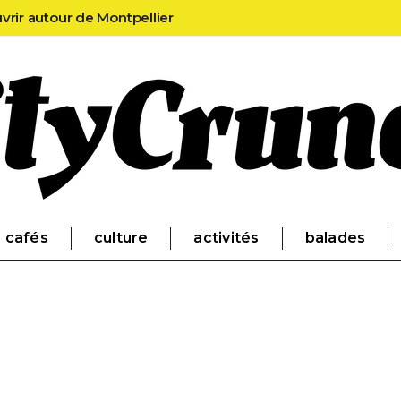
uvrir autour de Montpellier
cafés
culture
activités
balades