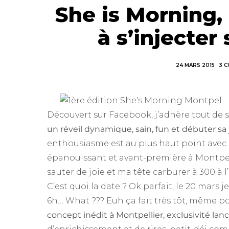
She is Morning,
à s’injecte
24 MARS 2015
3 
Découvert sur Facebook, j’adhère tout de s
un réveil dynamique, sain, fun et débuter 
enthousiasme est au plus haut point avec le 
épanouissant et avant-première à Montpell
sauter de joie et ma tête carburer à 300 à l
C’est quoi la date ? Ok parfait, le 20 mars j
6h… What ??? Euh ça fait très tôt, même po
concept inédit à Montpellier, exclusivité lanc