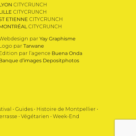
LYON
CITYCRUNCH
LILLE
CITYCRUNCH
ST ETIENNE
CITYCRUNCH
MONTRÉAL
CITYCRUNCH
Webdesign par
Yay Graphisme
Logo par
Tarwane
Edition par l’agence
Buena Onda
Banque d’images
Depositphotos
tival
•
Guides
•
Histoire de Montpellier
•
errasse
•
Végétarien
•
Week-End