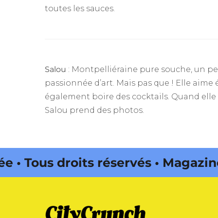
toutes les sauces.
Salou
: Montpelliéraine pure souche, un peu
passionnée d’art. Mais pas que ! Elle aime
également boire des cocktails. Quand elle
Salou prend des photos.
 Tous droits réservés • Magazine 
é par Buena Onda Web •