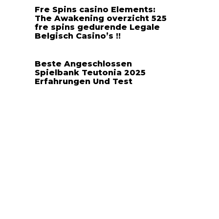
Fre Spins casino Elements:
The Awakening overzicht 525
fre spins gedurende Legale
Belgisch Casino’s !!
Beste Angeschlossen
Spielbank Teutonia 2025
Erfahrungen Und Test