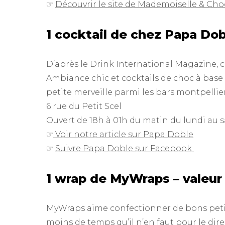
☞
Découvrir le site de Mademoiselle & Ch
1 cocktail de chez Papa Dobl
D’après le Drink International Magazine, c’
Ambiance chic et cocktails de choc à base
petite merveille parmi les bars montpellier
6 rue du Petit Scel
Ouvert de 18h à 01h du matin du lundi au 
☞
Voir notre article sur Papa Doble
☞
Suivre Papa Doble sur Facebook
1 wrap de MyWraps – valeur 
MyWraps aime confectionner de bons petit
moins de temps qu’il n’en faut pour le dire