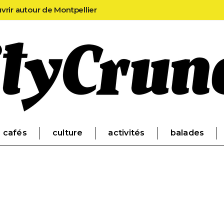
uvrir autour de Montpellier
cafés
culture
activités
balades