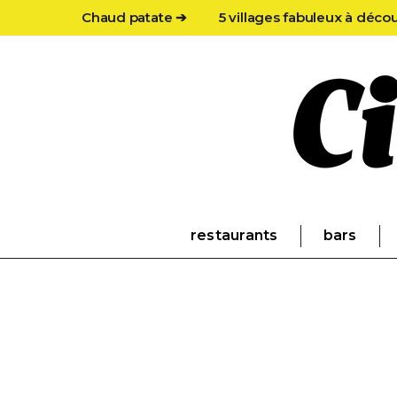
Chaud patate ➔
5 villages fabuleux à déco
restaurants
bars