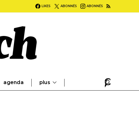
LIKES
ABONNÉS
ABONNÉS
agenda
plus