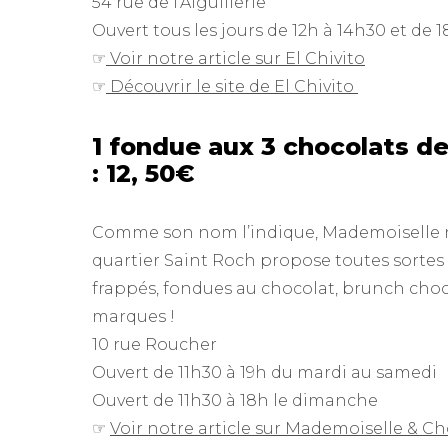
54 rue de l’Aiguillerie
Ouvert tous les jours de 12h à 14h30 et de 
☞
Voir notre article sur El Chivito
☞
Découvrir le site de El Chivito
1 fondue aux 3 chocolats d
: 12, 50€
Comme son nom l’indique, Mademoiselle ne 
quartier Saint Roch propose toutes sortes
frappés, fondues au chocolat, brunch choco
marques !
10 rue Roucher
Ouvert de 11h30 à 19h du mardi au samedi
Ouvert de 11h30 à 18h le dimanche
☞
Voir notre article sur Mademoiselle & C