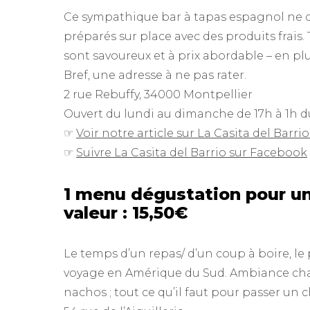
Ce sympathique bar à tapas espagnol ne déc
préparés sur place avec des produits frais. 
sont savoureux et à prix abordable – en pl
Bref, une adresse à ne pas rater.
2 rue Rebuffy, 34000 Montpellier
Ouvert du lundi au dimanche de 17h à 1h 
☞
Voir notre article sur La Casita del Barri
☞
Suivre La Casita del Barrio sur Facebook
1 menu dégustation pour un
valeur : 15,50€
Le temps d’un repas/ d’un coup à boire, le
voyage en Amérique du Sud. Ambiance chal
nachos ; tout ce qu’il faut pour passer u