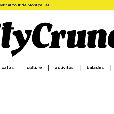
uvrir autour de Montpellier
cafés
culture
activités
balades