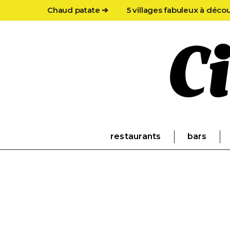
Chaud patate ➔
5 villages fabuleux à déco
restaurants
bars