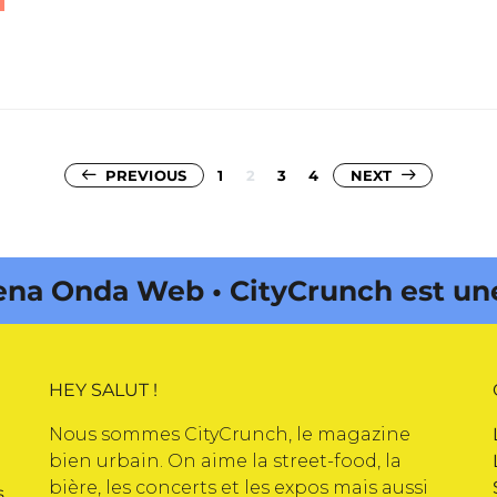
Pagination
PREVIOUS
1
2
3
4
NEXT
des
publications
da Web • CityCrunch est une marq
HEY SALUT !
Nous sommes CityCrunch, le magazine
bien urbain. On aime la street-food, la
bière, les concerts et les expos mais aussi
s