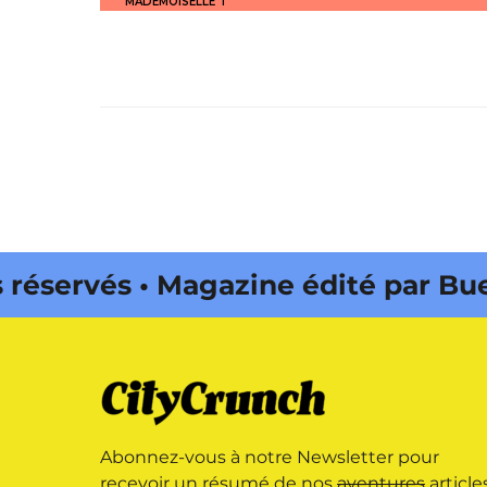
MADEMOISELLE T
vés • Magazine édité par Buena On
Abonnez-vous à notre Newsletter pour
recevoir un résumé de nos
aventures
article