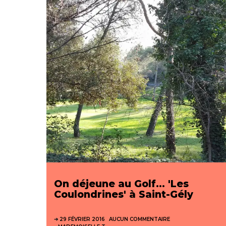
On déjeune au Golf… 'Les
Coulondrines' à Saint-Gély
29 FÉVRIER 2016
AUCUN COMMENTAIRE