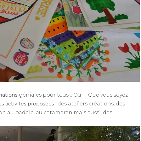
imations
géniales pour tous… Oui ! Que vous soyez
s activités proposées :
des ateliers créations, des
tion au paddle, au catamaran mais aussi, des