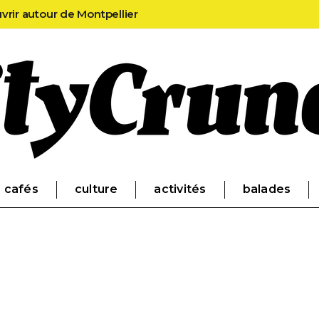
uvrir autour de Montpellier
cafés
culture
activités
balades