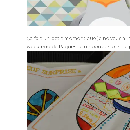
Ça fait un petit moment que je ne vous ai 
week-end de Pâques
, je ne pouvais pas ne