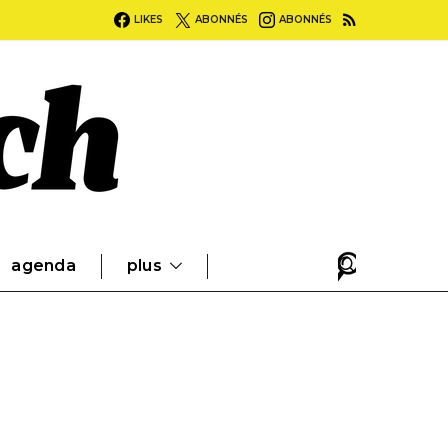
LIKES
ABONNÉS
ABONNÉS
agenda
plus