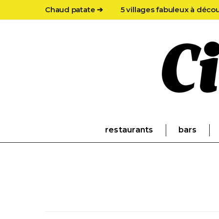
Chaud patate ➔
5 villages fabuleux à déco
restaurants
bars