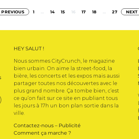
Pagination
PREVIOUS
1
…
14
15
16
17
18
…
27
NEXT
des
publications
HEY SALUT !
Nous sommes CityCrunch, le magazine
bien urbain. On aime la street-food, la
bière, les concerts et les expos mais aussi
s
partager toutes nos découvertes avec le
plus grand nombre. Ça tombe bien, c’est
ce qu’on fait sur ce site en publiant tous
les jours à 17h un bon plan sortie dans la
ville.
Contactez-nous
–
Publicité
Comment ça marche ?