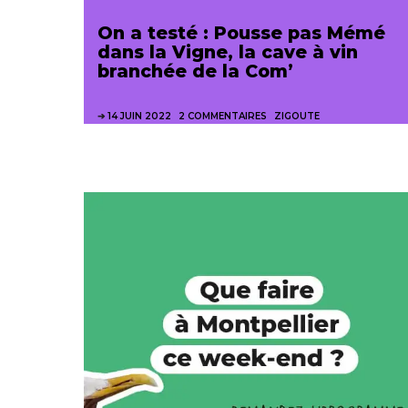
On a testé : Pousse pas Mémé
dans la Vigne, la cave à vin
branchée de la Com’
14 JUIN 2022
2 COMMENTAIRES
ZIGOUTE