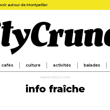
uvrir autour de Montpellier
cafés
culture
activités
balades
SEARCH RESULTS FOR
info fraîche