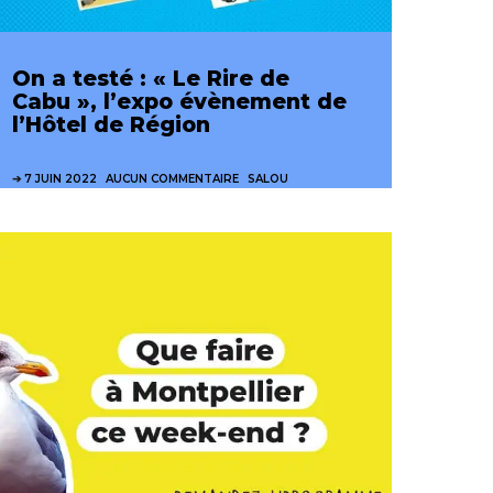
On a testé : « Le Rire de
Cabu », l’expo évènement de
l’Hôtel de Région
7 JUIN 2022
AUCUN COMMENTAIRE
SALOU