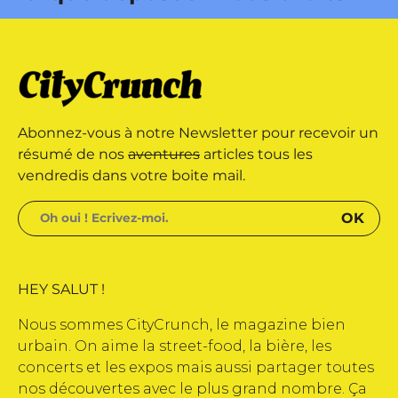
dité par Buena Onda Web •
rque déposée • Tous droits
Abonnez-vous à notre Newsletter pour recevoir un
dité par Buena Onda Web •
résumé de nos
aventures
articles tous les
vendredis dans votre boite mail.
HEY SALUT !
Nous sommes CityCrunch, le magazine bien
urbain. On aime la street-food, la bière, les
concerts et les expos mais aussi partager toutes
nos découvertes avec le plus grand nombre. Ça