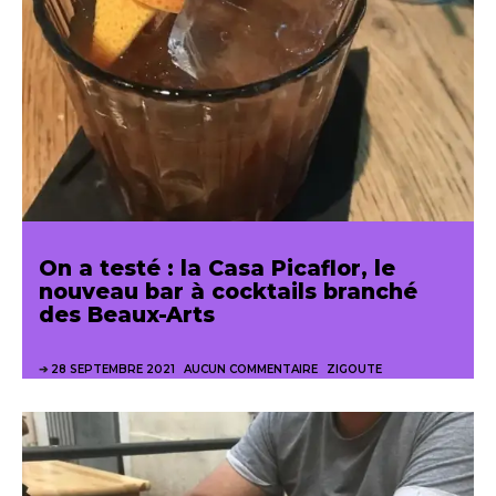
On a testé : la Casa Picaflor, le
nouveau bar à cocktails branché
des Beaux-Arts
28 SEPTEMBRE 2021
AUCUN COMMENTAIRE
ZIGOUTE