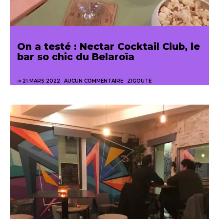
On a testé : Nectar Cocktail Club, le
bar so chic du Belaroïa
21 MARS 2022
AUCUN COMMENTAIRE
ZIGOUTE