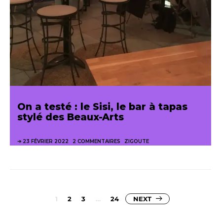
On a testé : le Sisi, le bar à tapas
stylé des Beaux-Arts
23 FÉVRIER 2022
2 COMMENTAIRES
ZIGOUTE
Pagination
1
2
3
…
24
NEXT
des