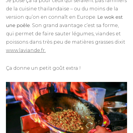
Je pose ça là pour ceux qui seraient pas familiers
de la cuisine thaïlandaise – ou du moins de la
version qu’on en connaît en Europe.
Le wok est
une poêle
. Son grand avantage c’est sa forme,
qui permet de faire sauter légumes, viandes et
poissons dans très peu de matières grasses dixit
www.laviande.fr.
Ça donne un petit goût extra !