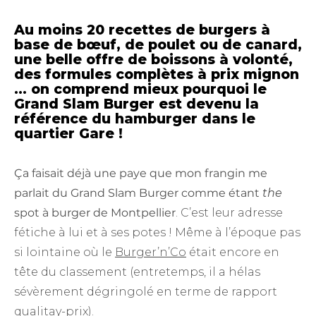
Au moins 20 recettes de burgers à
base de bœuf, de poulet ou de canard,
une belle offre de boissons à volonté,
des formules complètes à prix mignon
… on comprend mieux pourquoi le
Grand Slam Burger est devenu la
référence du hamburger dans le
quartier Gare !
Ça faisait déjà une paye que mon frangin me
parlait du Grand Slam Burger comme étant
the
spot à burger de Montpellier
. C’est leur adresse
fétiche à lui et à ses potes ! Même à l’époque pas
si lointaine où le
Burger’n’Co
était encore en
tête du classement (entretemps, il a hélas
sévèrement dégringolé en terme de rapport
qualitay-prix).