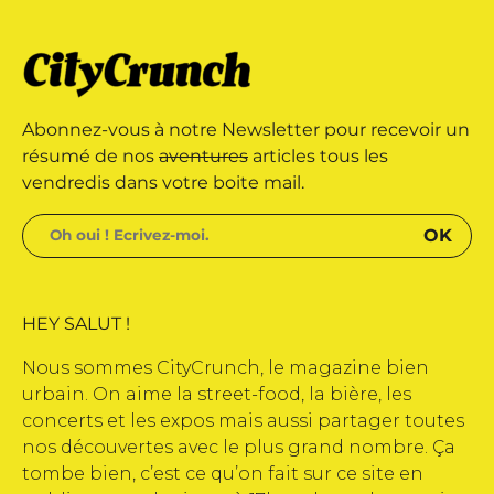
 édité par Buena Onda Web •
marque déposée • Tous droits
Abonnez-vous à notre Newsletter pour recevoir un
 édité par Buena Onda Web •
résumé de nos
aventures
articles tous les
vendredis dans votre boite mail.
HEY SALUT !
Nous sommes CityCrunch, le magazine bien
urbain. On aime la street-food, la bière, les
concerts et les expos mais aussi partager toutes
nos découvertes avec le plus grand nombre. Ça
tombe bien, c’est ce qu’on fait sur ce site en