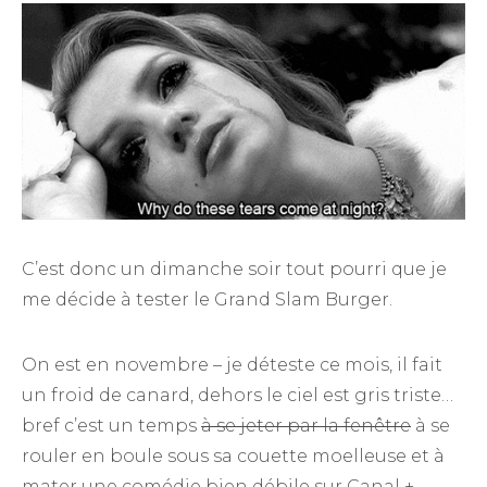
C’est donc un dimanche soir tout pourri que je
me décide à tester le Grand Slam Burger.
On est en novembre – je déteste ce mois, il fait
un froid de canard, dehors le ciel est gris triste…
bref c’est un temps
à se jeter par la fenêtre
à se
rouler en boule sous sa couette moelleuse et à
mater une comédie bien débile sur Canal +.