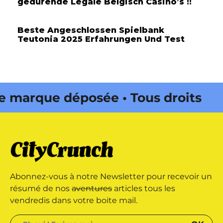
gedurende Legale Belgisch Casino’s !!
Beste Angeschlossen Spielbank
Teutonia 2025 Erfahrungen Und Test
arque déposée • Tous droits
édité par Buena Onda Web •
arque déposée • Tous droits
Abonnez-vous à notre Newsletter pour recevoir un
édité par Buena Onda Web •
résumé de nos
aventures
articles tous les
vendredis dans votre boite mail.