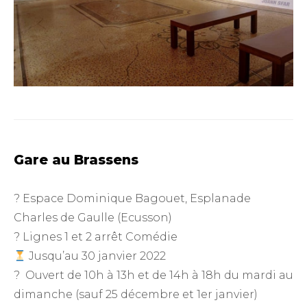
Gare au Brassens
? Espace Dominique Bagouet, Esplanade
Charles de Gaulle (Ecusson)
? Lignes 1 et 2 arrêt Comédie
Jusqu’au 30 janvier 2022
? Ouvert de 10h à 13h et de 14h à 18h du mardi au
dimanche (sauf 25 décembre et 1er janvier)