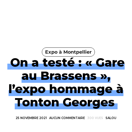
Expo à Montpellier
On a testé : « Gare
au Brassens »,
l’expo hommage à
Tonton Georges
25 NOVEMBRE 2021
AUCUN COMMENTAIRE
300 VUES
SALOU