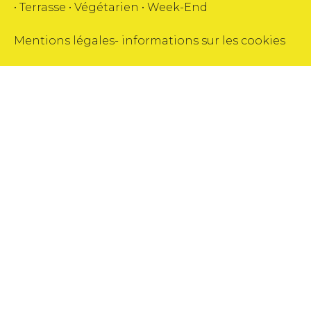
•
Terrasse
•
Végétarien
•
Week-End
Mentions légales
-
informations sur les cookies