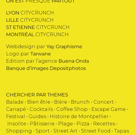
ON EST
PRESQUE
PARTOUT
LYON
CITYCRUNCH
LILLE
CITYCRUNCH
ST ETIENNE
CITYCRUNCH
MONTRÉAL
CITYCRUNCH
Webdesign par
Yay Graphisme
Logo par
Tarwane
Edition par l’agence
Buena Onda
Banque d’images
Depositphotos
CHERCHER PAR THEMES
Balade •
Bien être
•
Bière
•
Brunch
•
Concert
•
Canapé
•
Cocktails
•
Coffee Shop
•
Escape Game
•
Festival
•
Guides
•
Histoire de Montpellier
•
Insolite
•
Pâtisserie
•
Plage
•
Pizza
•
Recettes
•
Shopping
•
Sport
•
Street Art
•
Street Food
•
Tapas