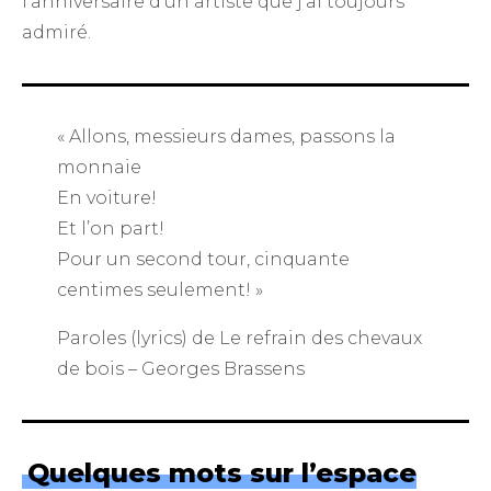
l’anniversaire d’un artiste que j’ai toujours
admiré.
«
Allons, messieurs dames, passons la
monnaie
En voiture!
Et l’on part!
Pour un second tour, cinquante
centimes seulement!
»
Paroles (lyrics) de
Le refrain des chevaux
de bois – Georges Brassens
Quelques mots sur l’espace