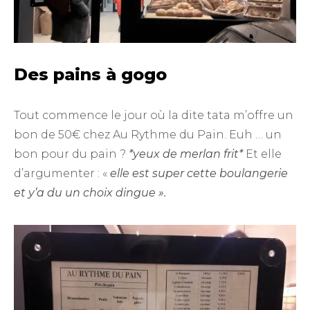
Des pains à gogo
Tout commence le jour où la dite tata m’offre un
bon de 50€ chez Au Rythme du Pain. Euh … un
bon pour du pain ?
*yeux de merlan frit*
Et elle
d’argumenter : «
elle est super cette boulangerie
et y’a du un choix dingue ».