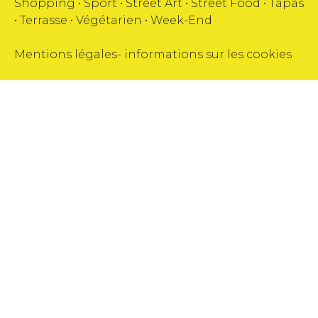
Shopping
•
Sport
•
Street Art
•
Street Food
•
Tapas
•
Terrasse
•
Végétarien
•
Week-End
Mentions légales
-
informations sur les cookies