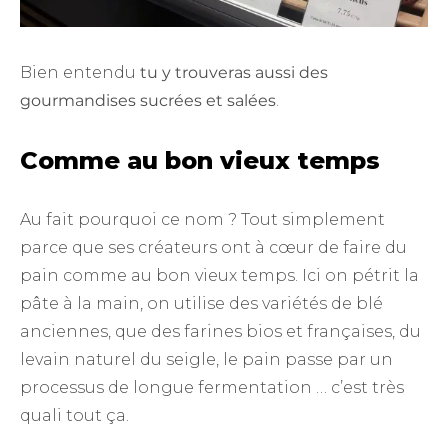
Bien entendu
tu y trouveras aussi des
gourmandises sucrées et salées
.
Comme au bon vieux temps
Au fait pourquoi ce nom ? Tout simplement
parce que ses créateurs ont à cœur de faire du
pain comme au bon vieux temps. Ici on pétrit la
pâte à la main, on utilise des variétés de blé
anciennes, que des farines bios et françaises, du
levain naturel du seigle, le pain passe par un
processus de longue fermentation … c’est très
quali tout ça.