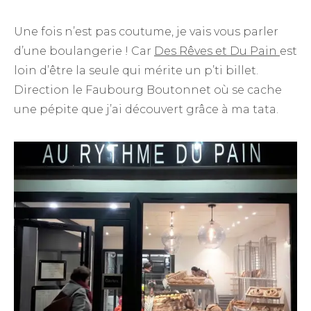
Une fois n’est pas coutume, je vais vous parler
d’une boulangerie ! Car
Des Rêves et Du Pain
est
loin d’être la seule qui mérite un p’ti billet.
Direction le Faubourg Boutonnet où se cache
une pépite que j’ai découvert grâce à ma tata.