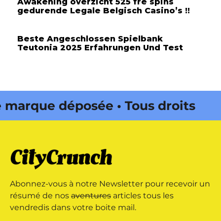
Awakening overzicht 525 fre spins
gedurende Legale Belgisch Casino’s !!
Beste Angeschlossen Spielbank
Teutonia 2025 Erfahrungen Und Test
rque déposée • Tous droits
dité par Buena Onda Web •
rque déposée • Tous droits
Abonnez-vous à notre Newsletter pour recevoir un
dité par Buena Onda Web •
résumé de nos
aventures
articles tous les
vendredis dans votre boite mail.