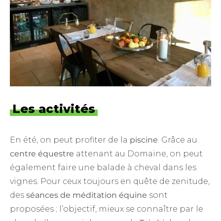
Les activités
En été, on peut profiter de la
piscine
. Grâce au
centre équestre
attenant au Domaine, on peut
également faire une balade à cheval dans les
vignes. Pour ceux toujours en quête de zenitude,
des
séances de méditation équine
sont
proposées ; l’objectif, mieux se connaître par le