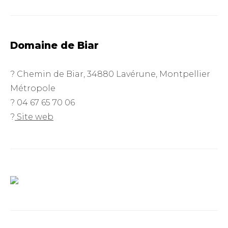
Domaine de Biar
? Chemin de Biar, 34880 Lavérune, Montpellier
Métropole
? 04 67 65 70 06
?
Site web