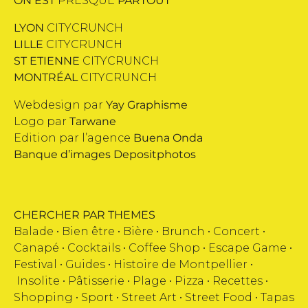
ON EST
PRESQUE
PARTOUT
LYON
CITYCRUNCH
LILLE
CITYCRUNCH
ST ETIENNE
CITYCRUNCH
MONTRÉAL
CITYCRUNCH
Webdesign par
Yay Graphisme
Logo par
Tarwane
Edition par l’agence
Buena Onda
Banque d’images
Depositphotos
CHERCHER PAR THEMES
Balade •
Bien être
•
Bière
•
Brunch
•
Concert
•
Canapé
•
Cocktails
•
Coffee Shop
•
Escape Game
•
Festival
•
Guides
•
Histoire de Montpellier
•
Insolite
•
Pâtisserie
•
Plage
•
Pizza
•
Recettes
•
Shopping
•
Sport
•
Street Art
•
Street Food
•
Tapas