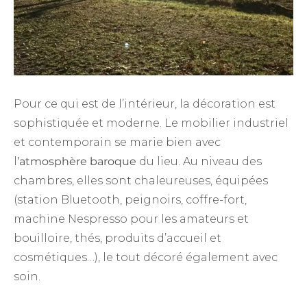
Pour ce qui est de l’intérieur, la décoration est
sophistiquée et moderne. Le mobilier industriel
et contemporain se marie bien avec
l
’atmosphère baroque
du lieu. Au niveau des
chambres, elles sont chaleureuses, équipées
(station Bluetooth, peignoirs, coffre-fort,
machine Nespresso pour les amateurs et
bouilloire, thés, produits d’accueil et
cosmétiques…), le tout décoré également avec
soin.