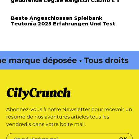
gedurende Legale Belgisch Casino’s !!
Beste Angeschlossen Spielbank
Teutonia 2025 Erfahrungen Und Test
marque déposée • Tous droits
 édité par Buena Onda Web •
marque déposée • Tous droits
Abonnez-vous à notre Newsletter pour recevoir un
 édité par Buena Onda Web •
résumé de nos
aventures
articles tous les
vendredis dans votre boite mail.