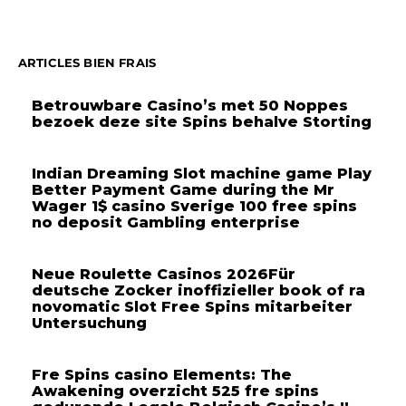
ARTICLES BIEN FRAIS
Betrouwbare Casino’s met 50 Noppes
bezoek deze site Spins behalve Storting
Indian Dreaming Slot machine game Play
Better Payment Game during the Mr
Wager 1$ casino Sverige 100 free spins
no deposit Gambling enterprise
Neue Roulette Casinos 2026Für
deutsche Zocker inoffizieller book of ra
novomatic Slot Free Spins mitarbeiter
Untersuchung
Fre Spins casino Elements: The
Awakening overzicht 525 fre spins