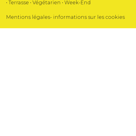
•
Terrasse
•
Végétarien
•
Week-End
Mentions légales
-
informations sur les cookies