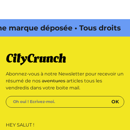
marque déposée • Tous droits
 édité par Buena Onda Web •
marque déposée • Tous droits
Abonnez-vous à notre Newsletter pour recevoir un
 édité par Buena Onda Web •
résumé de nos
aventures
articles tous les
vendredis dans votre boite mail.
HEY SALUT !