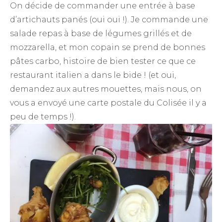
On décide de commander une entrée à base
d’artichauts panés (oui oui !). Je commande une
salade repas à base de légumes grillés et de
mozzarella, et mon copain se prend de bonnes
pâtes carbo, histoire de bien tester ce que ce
restaurant italien a dans le bide ! (et oui,
demandez aux autres mouettes, mais nous, on
vous a envoyé une carte postale du Colisée il y a
peu de temps !).