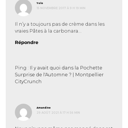
dit :
Yolo
15 NOVEMBRE 2017 À 9 H 19 MIN
Il n’y a toujours pas de crème dans les
vraies Pâtes à la carbonara…
Répondre
Ping :
Il y avait quoi dans la Pochette
Surprise de l'Automne ? | Montpellier
CityCrunch
dit :
Amandine
29 AOÛT 2021 À 17 H 56 MIN