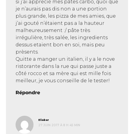
si j’ai apprecié mes pâtes carbo, quoi que
je n’aurais pas dis non a une portion
plus grande, les pizza de mes amies, que
j’ai gouté n’étaient pas a la hauteur
malheureusement :/ pâte très
irrégulière, très salée, les ingredients
dessus etaient bon en soi, mais peu
prèsents.
Quitte a manger un italien, il y a le nove
ristorante dans la rue qui passe juste a
côté rocco et sa mère qui est mille fois
meilleur, je vous conseille de le tester!
Répondre
dit :
Eliabar
27 JUIN 2017 À 8 H 45 MIN