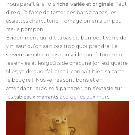
nous paraît à la fois
riche, variée et originale
. Faut
dire qu’à force de tester des bars à tapas, les
assiettes charcuterie-fromage on en a un peu
ras-le pompon …
Évidemment qui dit tapas dit bon petit verre de
vin, sauf qu’on sait pas trop quoi prendre. Le
serveur aimable
nous conseille tour à tour selon
les envies et les goûts de chacune (on est quatre
filles, ya de quoi faire) et il connaît bien sa carte
le bougre ! Nos verres sont bons et en
attendant l’ardoise à partager, on s’extasie sur
les
tableaux marrants
accrochés aux murs.