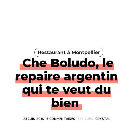
Restaurant à Montpellier
Che Boludo, le
repaire argentin
qui te veut du
bien
23 JUIN 2016
6 COMMENTAIRES
866 VUES
CRYSTAL