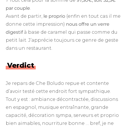
?
Tout cela pour la somme de
97,50€, soit 32,5€
par couple
.
Avant de partir,
le proprio
(enfin en tout cas il me
donne cette impression)
nous offre un verre
digestif
à base de caramel qui passe comme du
petit lait. J’apprécie toujours ce genre de geste
dans un restaurant.
Verdict
Je repars de Che Boludo repue et contente
d’avoir testé cette endroit fort sympathique.
Tout y est : ambiance décontractée, discussions
en espagnol, musique entraînante, grande
capacité, décoration sympa, serveurs et proprio
bien aimables, nourriture bonne … bref, je ne