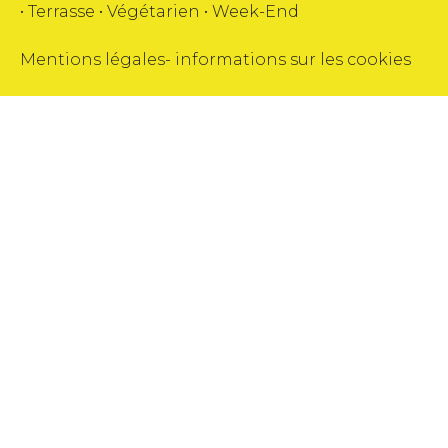
•
Terrasse
•
Végétarien
•
Week-End
Mentions légales
-
informations sur les cookies