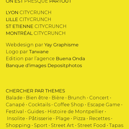
ON EST
PRESQUE
PARTOUT
LYON
CITYCRUNCH
LILLE
CITYCRUNCH
ST ETIENNE
CITYCRUNCH
MONTRÉAL
CITYCRUNCH
Webdesign par
Yay Graphisme
Logo par
Tarwane
Edition par l’agence
Buena Onda
Banque d’images
Depositphotos
CHERCHER PAR THEMES
Balade •
Bien être
•
Bière
•
Brunch
•
Concert
•
Canapé
•
Cocktails
•
Coffee Shop
•
Escape Game
•
Festival
•
Guides
•
Histoire de Montpellier
•
Insolite
•
Pâtisserie
•
Plage
•
Pizza
•
Recettes
•
Shopping
•
Sport
•
Street Art
•
Street Food
•
Tapas