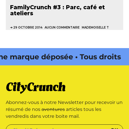
FamilyCrunch #3 : Parc, café et
ateliers
29 OCTOBRE 2014
AUCUN COMMENTAIRE
MADEMOISELLE T
 marque déposée • Tous droits
ne édité par Buena Onda Web •
 marque déposée • Tous droits
Abonnez-vous à notre Newsletter pour recevoir un
ne édité par Buena Onda Web •
résumé de nos
aventures
articles tous les
vendredis dans votre boite mail.