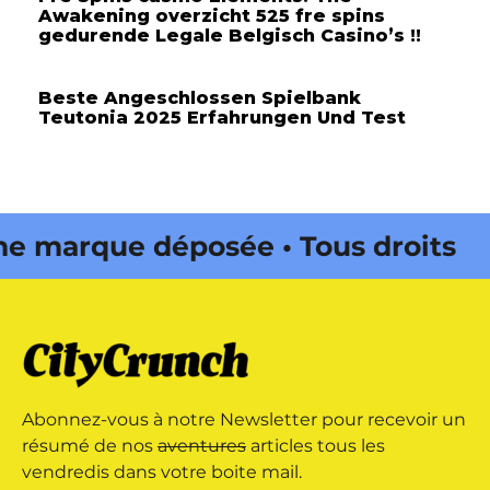
Awakening overzicht 525 fre spins
gedurende Legale Belgisch Casino’s !!
Beste Angeschlossen Spielbank
Teutonia 2025 Erfahrungen Und Test
 marque déposée • Tous droits
e édité par Buena Onda Web •
 marque déposée • Tous droits
Abonnez-vous à notre Newsletter pour recevoir un
e édité par Buena Onda Web •
résumé de nos
aventures
articles tous les
vendredis dans votre boite mail.