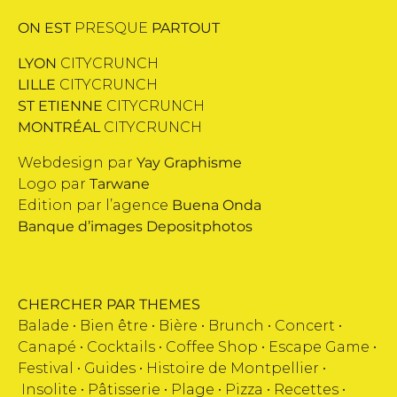
ON EST
PRESQUE
PARTOUT
LYON
CITYCRUNCH
LILLE
CITYCRUNCH
ST ETIENNE
CITYCRUNCH
MONTRÉAL
CITYCRUNCH
Webdesign par
Yay Graphisme
Logo par
Tarwane
Edition par l’agence
Buena Onda
Banque d’images
Depositphotos
CHERCHER PAR THEMES
Balade •
Bien être
•
Bière
•
Brunch
•
Concert
•
Canapé
•
Cocktails
•
Coffee Shop
•
Escape Game
•
Festival
•
Guides
•
Histoire de Montpellier
•
Insolite
•
Pâtisserie
•
Plage
•
Pizza
•
Recettes
•