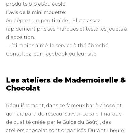
produits bio et/ou écolo.
L’avis de la mini mouette
:
Au départ, un peu timide… Elle a assez
rapidement pris ses marques et testé les jouets à
disposition.
– J’ai moins aimé: le service à thé ébréché.
Consultez leur
Facebook
ou leur
site
Les ateliers de Mademoiselle &
Chocolat
Régulièrement, dans ce fameux bar à chocolat
qui fait parti du réseau
‘Saveur Locale’
(marque
de qualité créée par le
Guide du Goût
) , des
ateliers chocolat sont organisés. Durant
1 heure