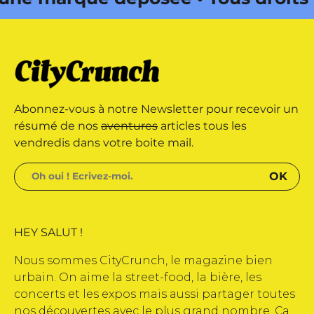
ine édité par Buena Onda Web •
ne marque déposée • Tous droits
Abonnez-vous à notre Newsletter pour recevoir un
ine édité par Buena Onda Web •
résumé de nos
aventures
articles tous les
vendredis dans votre boite mail.
HEY SALUT !
Nous sommes CityCrunch, le magazine bien
urbain. On aime la street-food, la bière, les
concerts et les expos mais aussi partager toutes
nos découvertes avec le plus grand nombre. Ça