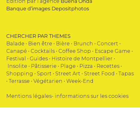
Edition par l’agence
Buena Onda
Banque d’images
Depositphotos
CHERCHER PAR THEMES
Balade •
Bien être
•
Bière
•
Brunch
•
Concert
•
Canapé
•
Cocktails
•
Coffee Shop
•
Escape Game
•
Festival
•
Guides
•
Histoire de Montpellier
•
Insolite
•
Pâtisserie
•
Plage
•
Pizza
•
Recettes
•
Shopping
•
Sport
•
Street Art
•
Street Food
•
Tapas
•
Terrasse
•
Végétarien
•
Week-End
Mentions légales
-
informations sur les cookies