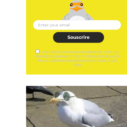
Souscrire
J'AUTORISE CITYCRUNCH À M'ENVOYER TOUS LES
VENDREDIS SA NEWSLETTER. CITYCRUNCH S'ENGAGE À
NE PAS COMMUNIQUER MON ADRESSE E-MAIL À DES
TIERS.