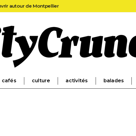
uvrir autour de Montpellier
cafés
culture
activités
balades