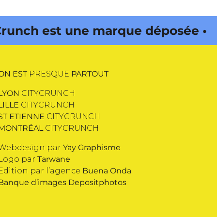
h est une marque déposée • Tous
ON EST
PRESQUE
PARTOUT
LYON
CITYCRUNCH
LILLE
CITYCRUNCH
ST ETIENNE
CITYCRUNCH
MONTRÉAL
CITYCRUNCH
Webdesign par
Yay Graphisme
Logo par
Tarwane
Edition par l’agence
Buena Onda
Banque d’images
Depositphotos