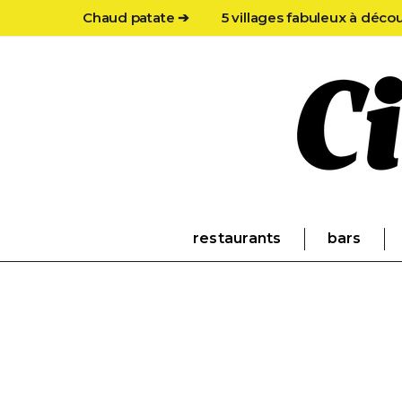
Chaud patate ➔
5 villages fabuleux à déco
restaurants
bars