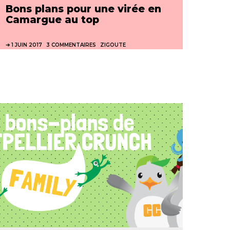
Bons plans pour une virée en
Camargue au top
1 JUIN 2017
3 COMMENTAIRES
ZIGOUTE