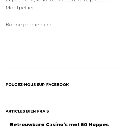
Montpellier
Bonne promenade !
POUCEZ-NOUS SUR FACEBOOK
ARTICLES BIEN FRAIS
Betrouwbare Casino’s met 50 Noppes