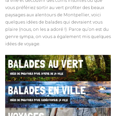
la ville et découvrir des coins insolites ou que
vous préfériez sortir au vert profiter des beaux
paysages aux alentours de Montpellier, voici
quelques idées de balades qui devraient vous
plaire (nous, on les a adoré !). Parce qu’on est du
genre sympa, on vous a également mis quelques
idées de voyage.