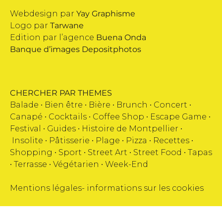
Webdesign par
Yay Graphisme
Logo par
Tarwane
Edition par l’agence
Buena Onda
Banque d’images
Depositphotos
CHERCHER PAR THEMES
Balade •
Bien être
•
Bière
•
Brunch
•
Concert
•
Canapé
•
Cocktails
•
Coffee Shop
•
Escape Game
•
Festival
•
Guides
•
Histoire de Montpellier
•
Insolite
•
Pâtisserie
•
Plage
•
Pizza
•
Recettes
•
Shopping
•
Sport
•
Street Art
•
Street Food
•
Tapas
•
Terrasse
•
Végétarien
•
Week-End
Mentions légales
-
informations sur les cookies