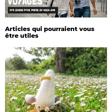
Articles qui pourraient vous
être utiles