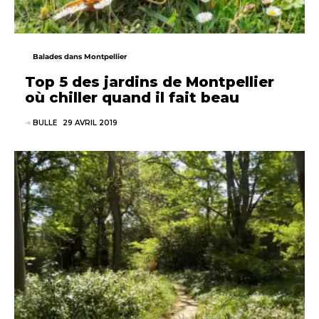
Balades dans Montpellier
Top 5 des jardins de Montpellier
où chiller quand il fait beau
BULLE
29 AVRIL 2019