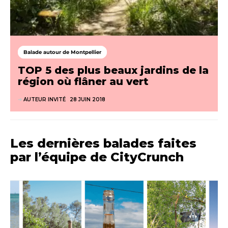
Balade autour de Montpellier
TOP 5 des plus beaux jardins de la
région où flâner au vert
AUTEUR INVITÉ
28 JUIN 2018
Les dernières balades faites
par l’équipe de CityCrunch