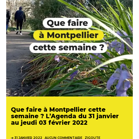
Que faire à Montpellier cette
semaine ? L’Agenda du 31 janvier
au jeudi 03 février 2022
31 JANVIER 2022
AUCUN COMMENTAIRE
ZIGOUTE