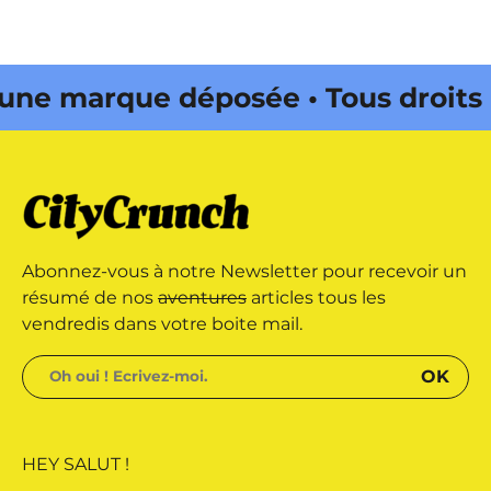
publications
 marque déposée • Tous droits
e édité par Buena Onda Web •
 marque déposée • Tous droits
Abonnez-vous à notre Newsletter pour recevoir un
e édité par Buena Onda Web •
résumé de nos
aventures
articles tous les
vendredis dans votre boite mail.
HEY SALUT !