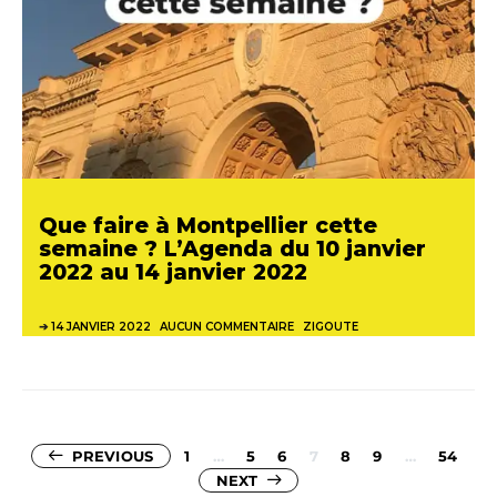
Que faire à Montpellier cette
semaine ? L’Agenda du 10 janvier
2022 au 14 janvier 2022
14 JANVIER 2022
AUCUN COMMENTAIRE
ZIGOUTE
Pagination
PREVIOUS
1
…
5
6
7
8
9
…
54
NEXT
des