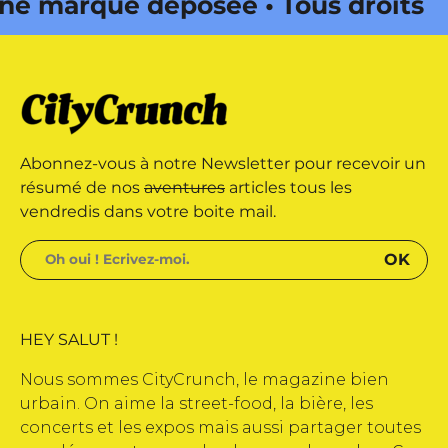
 marque déposée • Tous droits
e édité par Buena Onda Web •
 marque déposée • Tous droits
Abonnez-vous à notre Newsletter pour recevoir un
e édité par Buena Onda Web •
résumé de nos
aventures
articles tous les
vendredis dans votre boite mail.
HEY SALUT !
Nous sommes CityCrunch, le magazine bien
urbain. On aime la street-food, la bière, les
concerts et les expos mais aussi partager toutes