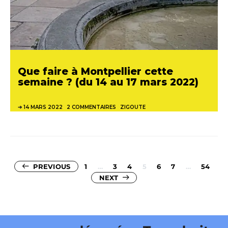
Que faire à Montpellier cette
semaine ? (du 14 au 17 mars 2022)
14 MARS 2022
2 COMMENTAIRES
ZIGOUTE
Pagination
PREVIOUS
1
…
3
4
5
6
7
…
54
NEXT
des
publications