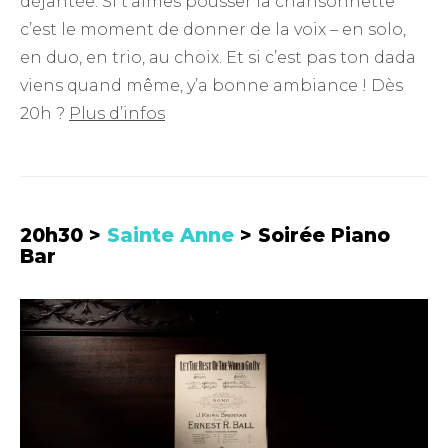
déjantée. Si t’aimes pousser la chansonnette
c’est le moment de donner de la voix – en solo,
en duo, en trio, au choix. Et si c’est pas ton dada
viens quand même, y’a bonne ambiance ! Dès
20h ?
Plus d’infos
20h30 >
Sainte Anne
> Soirée Piano
Bar