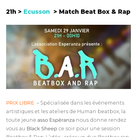
21h >
Ecusson
> Match Beat Box & Rap
PRIX LIBRE
– Spécialisée dans les événements
artistiques et les ateliers de Human beatbox, la
toute jeune
asso Espéranza
nous donne rendez
vous au
Black Sheep
ce soir pour une session