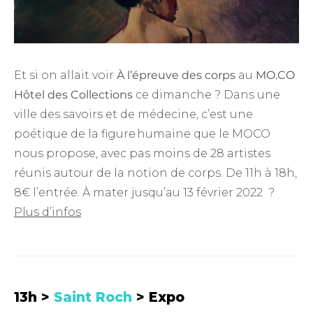
Et si on allait voir
À l’épreuve des corps
au
MO.CO
Hôtel des Collections
ce dimanche ? Dans une
ville des savoirs et de médecine, c’est une
poétique de la figure humaine que le MOCO
nous propose, avec pas moins de 28 artistes
réunis autour de la notion de corps. De 11h à 18h,
8€ l’entrée. À mater jusqu’au 13 février 2022 ?
Plus d’infos
13h >
Saint Roch
> Expo