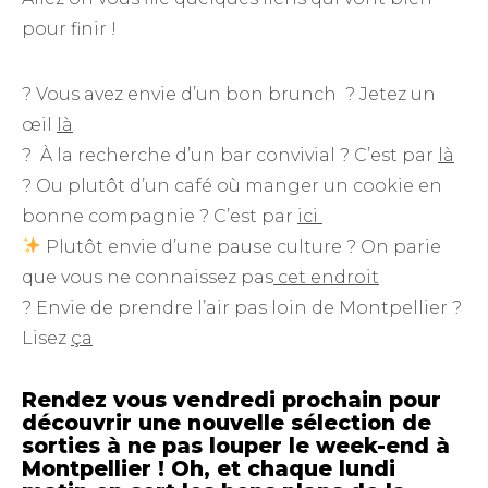
pour finir !
? Vous avez envie d’un bon brunch ? Jetez un
œil
là
? À la recherche d’un bar convivial ? C’est par
là
? Ou plutôt d’un café où manger un cookie en
bonne compagnie ? C’est par
ici
Plutôt envie d’une pause culture ? On parie
que vous ne connaissez pas
cet endroit
? Envie de prendre l’air pas loin de Montpellier ?
Lisez
ça
Rendez vous vendredi prochain pour
découvrir une nouvelle sélection de
sorties à ne pas louper le week-end à
Montpellier ! Oh, et chaque lundi