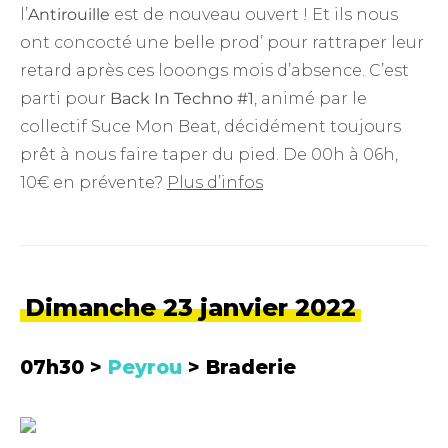
l’
Antirouille
est de nouveau ouvert ! Et ils nous
ont concocté une belle prod’ pour rattraper leur
retard après ces looongs mois d’absence. C’est
parti pour
Back In Techno #1
, animé par le
collectif Suce Mon Beat, décidément toujours
prêt à nous faire taper du pied. De 00h à 06h,
10€ en prévente?
Plus d’infos
Dimanche 23 janvier 2022
07h30 >
Peyrou
> Braderie