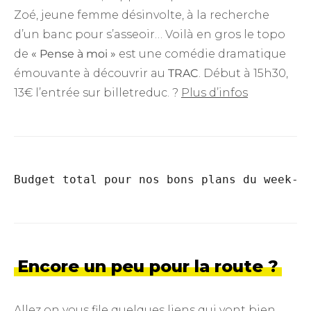
Zoé, jeune femme désinvolte, à la recherche
d’un banc pour s’asseoir… Voilà en gros le topo
de
« Pense à moi »
est une comédie dramatique
émouvante à découvrir au
TRAC
. Début à 15h30,
13€ l’entrée sur billetreduc. ?
Plus d’infos
Budget total pour nos bons plans du week-e
Encore un peu pour la route ?
Allez on vous file quelques liens qui vont bien