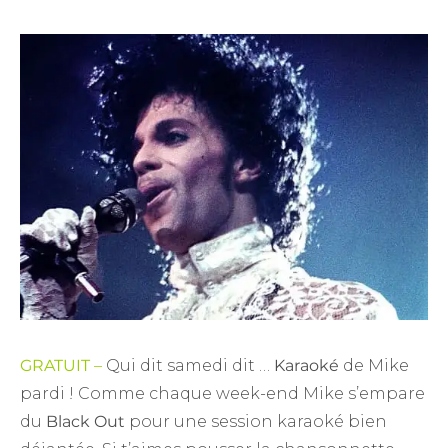
GRATUIT
–
Qui dit samedi dit …
Karaoké
de Mike
pardi ! Comme chaque week-end Mike s’empare
du
Black Out
pour une session karaoké bien