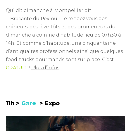
Qui dit dimanche à Montpellier dit
…
Brocante
du
Peyrou
! Le rendez vous des
chineurs, des lève-tôts et des promeneurs du
dimanche a comme d’habitude lieu de 07h30 à
14h. Et comme d’habitude, une cinquantaine
d’antiquaires professionnels ainsi que quelques
food-trucks gourmands sont sur place. C’est
GRATUIT
?
Plus d’infos
11h >
Gare
> Expo