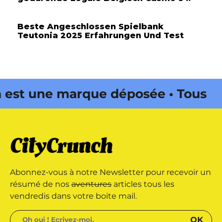
Beste Angeschlossen Spielbank
Teutonia 2025 Erfahrungen Und Test
st une marque déposée • Tous
és • Magazine édité par Buena
ityCrunch est une marque
Abonnez-vous à notre Newsletter pour recevoir un
s droits réservés • Magazine édité
résumé de nos
aventures
articles tous les
vendredis dans votre boite mail.
da Web •