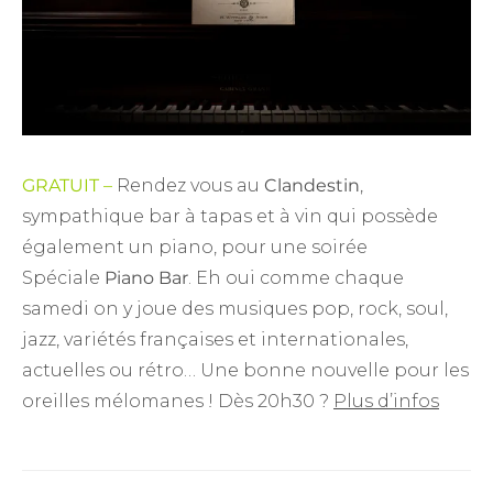
GRATUIT –
Rendez vous au
Clandestin
,
sympathique bar à tapas et à vin qui possède
également un piano, pour une soirée
Spéciale
Piano Bar
. Eh oui comme chaque
samedi on y joue des musiques pop, rock, soul,
jazz, variétés françaises et internationales,
actuelles ou rétro… Une bonne nouvelle pour les
oreilles mélomanes ! Dès 20h30 ?
Plus d’infos