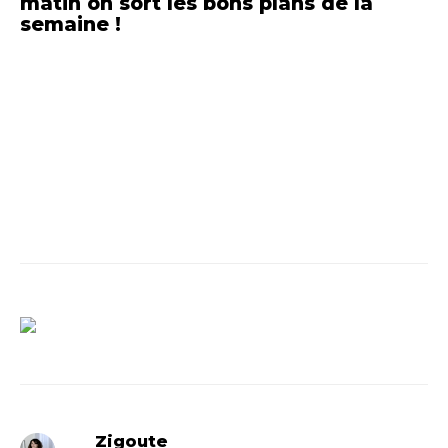
matin on sort
les bons plans de la
semaine
!
Zigoute