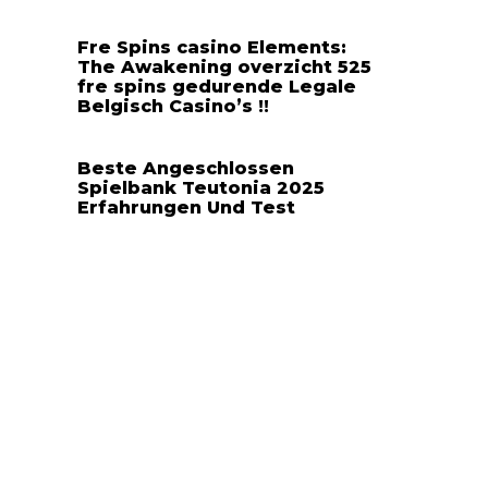
Fre Spins casino Elements:
The Awakening overzicht 525
fre spins gedurende Legale
Belgisch Casino’s !!
Beste Angeschlossen
Spielbank Teutonia 2025
Erfahrungen Und Test