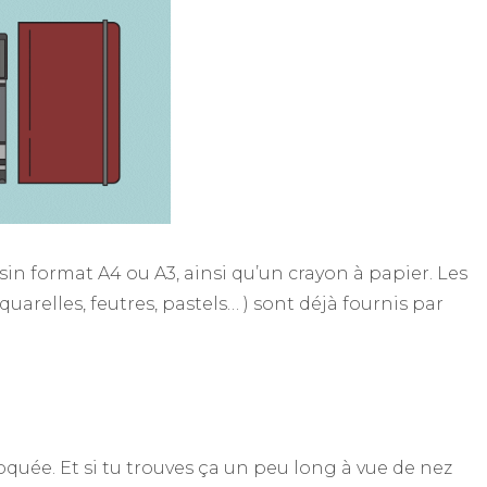
ssin format A4 ou A3, ainsi qu’un crayon à papier. Les
arelles, feutres, pastels… ) sont déjà fournis par
quée. Et si tu trouves ça un peu long à vue de nez