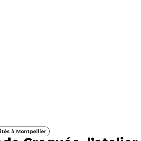
ités à Montpellier