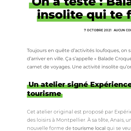
On a testé : Bal
insolite qui te 
7 OCTOBRE 2021
AUCUN CO
Toujours en quête d’activités loufoques, on 
d’arriver en ville. Ça s’appelle « Balade Croq
carnet de voyages. Une activité insolite qu’
Un atelier signé Expérience
tourisme
Cet atelier original est proposé par Expér
des loisirs à Montpellier. À sa tête, Ana
nouvelle forme de
tourisme local
qui se veu