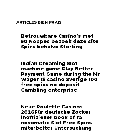
ARTICLES BIEN FRAIS
Betrouwbare Casino’s met
50 Noppes bezoek deze site
Spins behalve Storting
Indian Dreaming Slot
machine game Play Better
Payment Game during the Mr
Wager 1$ casino Sverige 100
free spins no deposit
Gambling enterprise
Neue Roulette Casinos
2026Für deutsche Zocker
inoffizieller book of ra
novomatic Slot Free Spins
mitarbeiter Untersuchung