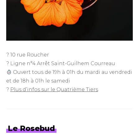
? 10 rue Roucher
? Ligne n°4 Arrêt Saint-Guilhem Courreau
Ouvert tous de 19h à 01h du mardi au vendredi
et de 18h à 01h le samedi
?
Plus d’infos sur le Quatrième Tiers
Le Rosebud