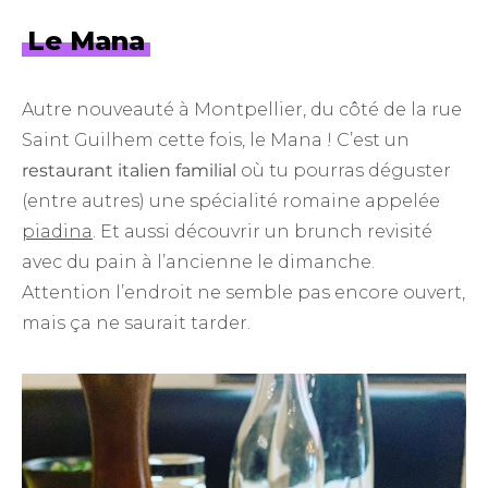
Le Mana
Autre nouveauté à Montpellier, du côté de la rue
Saint Guilhem cette fois, le Mana ! C’est un
restaurant italien familial
où tu pourras déguster
(entre autres) une spécialité romaine appelée
piadina
. Et aussi découvrir un brunch revisité
avec du pain à l’ancienne le dimanche.
Attention l’endroit ne semble pas encore ouvert,
mais ça ne saurait tarder.