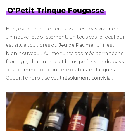
O’Petit Trinque Fougasse
Bon, ok, le Trinque Fougasse c’est pas vraiment
un nouvel établissement. En tous cas le local qui
est situé tout près du Jeu de Paume, lui il est
bien nouveau ! Au menu : tapas méditerranéens,
fromage, charcuterie et bons petits vins du pays.
Tout comme son confrère du bassin Jacques
Coeur, l’endroit se veut
résolument convivial.