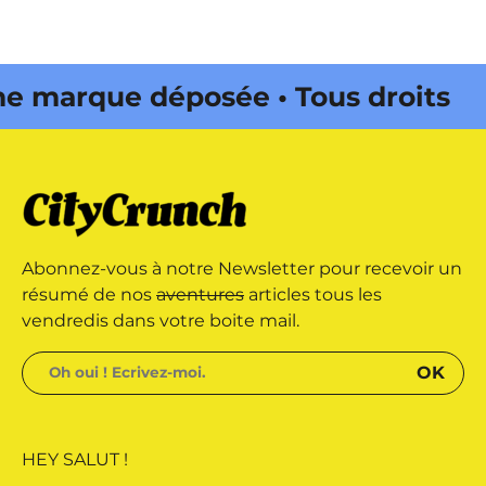
marque déposée • Tous droits
 édité par Buena Onda Web •
marque déposée • Tous droits
Abonnez-vous à notre Newsletter pour recevoir un
 édité par Buena Onda Web •
résumé de nos
aventures
articles tous les
vendredis dans votre boite mail.
HEY SALUT !