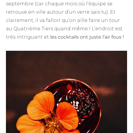
septembre (car chaque mois où l’équipe se
retrouve en ville autour d’un verre sais tu). Et
clairement, il va falloir qu’on aille faire un tour
au Quatrième Tiers quand même ! L’endroit est
très intriguant et
les cocktails ont juste l’air fous !