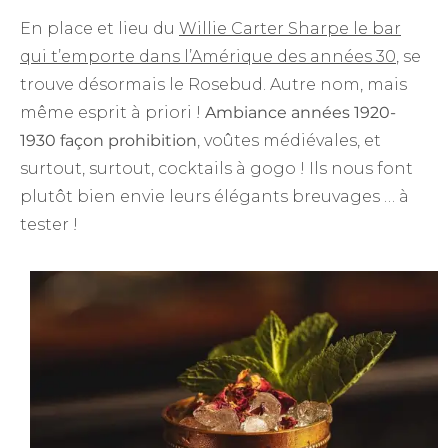
En place et lieu du
Willie Carter Sharpe le bar
qui t’emporte dans l’Amérique des années 30
, se
trouve désormais le Rosebud. Autre nom, mais
même esprit à priori !
Ambiance années 1920-
1930 façon prohibition
, voûtes médiévales, et
surtout, surtout, cocktails à gogo ! Ils nous font
plutôt bien envie leurs élégants breuvages … à
tester !