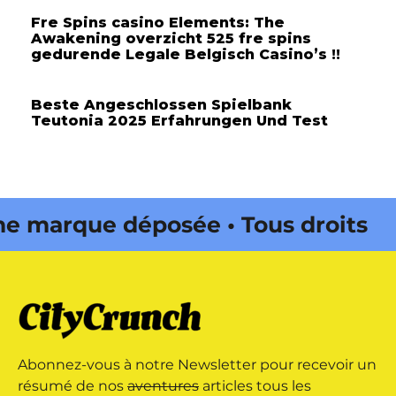
Fre Spins casino Elements: The
Awakening overzicht 525 fre spins
gedurende Legale Belgisch Casino’s !!
Beste Angeschlossen Spielbank
Teutonia 2025 Erfahrungen Und Test
marque déposée • Tous droits
e édité par Buena Onda Web •
marque déposée • Tous droits
Abonnez-vous à notre Newsletter pour recevoir un
e édité par Buena Onda Web •
résumé de nos
aventures
articles tous les