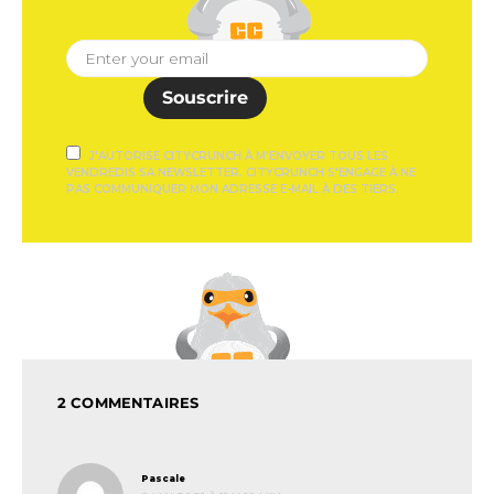
Souscrire
J'AUTORISE CITYCRUNCH À M'ENVOYER TOUS LES
VENDREDIS SA NEWSLETTER. CITYCRUNCH S'ENGAGE À NE
PAS COMMUNIQUER MON ADRESSE E-MAIL À DES TIERS.
2 COMMENTAIRES
dit :
Pascale