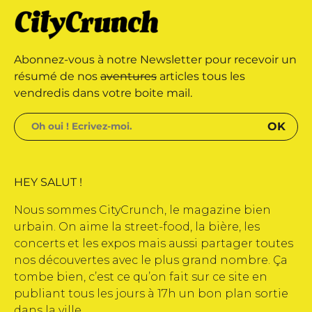
 marque déposée • Tous droits
Abonnez-vous à notre Newsletter pour recevoir un
e édité par Buena Onda Web •
résumé de nos
aventures
articles tous les
vendredis dans votre boite mail.
HEY SALUT !
Nous sommes CityCrunch, le magazine bien
urbain. On aime la street-food, la bière, les
concerts et les expos mais aussi partager toutes
nos découvertes avec le plus grand nombre. Ça
tombe bien, c’est ce qu’on fait sur ce site en
publiant tous les jours à 17h un bon plan sortie
dans la ville.