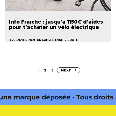
Info Fraîche : jusqu’à 1150€ d’aides
pour t’acheter un vélo électrique
25 JANVIER 2021
UN COMMENTAIRE
ZIGOUTE
Pagination
1
2
3
NEXT
des
publications
 marque déposée • Tous droits
e édité par Buena Onda Web •