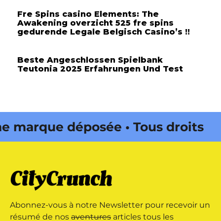
Fre Spins casino Elements: The
Awakening overzicht 525 fre spins
gedurende Legale Belgisch Casino’s !!
Beste Angeschlossen Spielbank
Teutonia 2025 Erfahrungen Und Test
marque déposée • Tous droits
 édité par Buena Onda Web •
marque déposée • Tous droits
Abonnez-vous à notre Newsletter pour recevoir un
 édité par Buena Onda Web •
résumé de nos
aventures
articles tous les