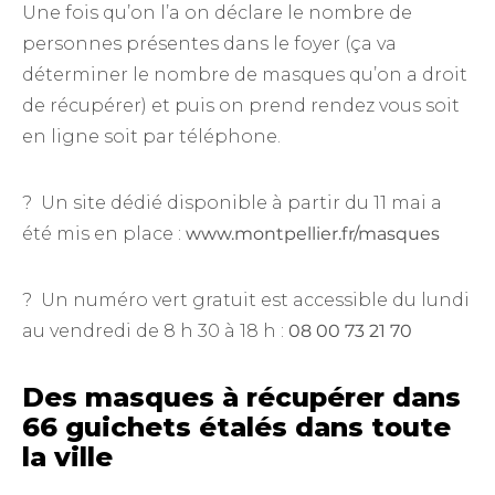
Une fois qu’on l’a on déclare le nombre de
personnes présentes dans le foyer (ça va
déterminer le nombre de masques qu’on a droit
de récupérer) et puis on prend rendez vous soit
en ligne soit par téléphone.
? Un site dédié disponible à partir du 11 mai a
été mis en place :
www.montpellier.fr/masques
? Un numéro vert gratuit est accessible du lundi
au vendredi de 8 h 30 à 18 h :
08 00 73 21 70
Des masques à récupérer dans
66 guichets étalés dans toute
la ville