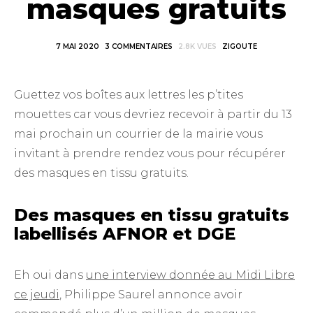
masques gratuits
7 MAI 2020
3 COMMENTAIRES
2.8K VUES
ZIGOUTE
Guettez vos boîtes aux lettres les p’tites
mouettes car vous devriez recevoir à partir du 13
mai prochain un courrier de la mairie vous
invitant à prendre rendez vous pour récupérer
des masques en tissu gratuits.
Des masques en tissu gratuits
labellisés AFNOR et DGE
Eh oui dans
une interview donnée au Midi Libre
ce jeudi
, Philippe Saurel annonce avoir