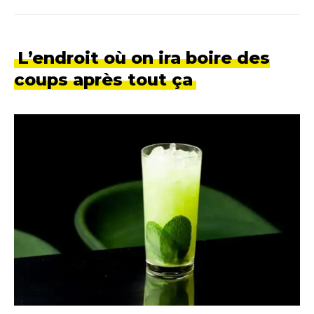
L’endroit où on ira boire des
coups après tout ça