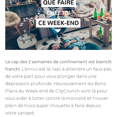
Le cap des 2 semaines de confinement est bientôt
franchi.
L’ennui est là, tapi à attendre un faux pas
de votre part pour vous plonger dans une
dépression profonde. Heureusement les Bons
Plans du Week-end de CityCrunch sont là pour
vous aider à lutter contre la morosité et trouver
plein de trucs super chouette à faire depuis
votre canapé.