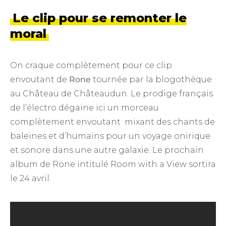
Le clip pour se remonter le
moral
On craque complètement pour ce clip
envoutant de
Rone
tournée par la blogothèque
au Château de Châteaudun. Le prodige français
de l’électro dégaine ici un morceau
complètement envoutant mixant des chants de
baleines et d’humains pour un voyage onirique
et sonore dans une autre galaxie. Le prochain
album de Rone intitulé Room with a View sortira
le 24 avril.