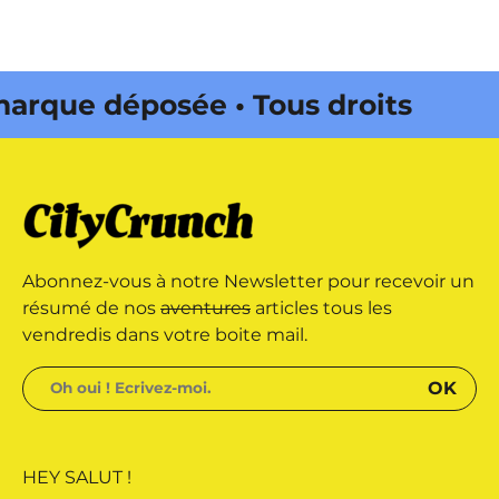
ue déposée • Tous droits
ité par Buena Onda Web •
ue déposée • Tous droits
Abonnez-vous à notre Newsletter pour recevoir un
ité par Buena Onda Web •
résumé de nos
aventures
articles tous les
vendredis dans votre boite mail.
HEY SALUT !