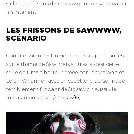
salle Les Frissons de Sawww dont on va te parler
maintenant.
LES FRISSONS DE SAWWWW,
SCÉNARIO
Comme son nom l’indique, cet escape-room est
sur le thème de Saw. Mais si tu sais, c’est cette
série de films d’horreur créée par James Wan et
Leigh Whannell avec en vedette le personnage
terriblement flippant de Jigsaw dit aussi « le
tueur au puzzle » ?
(merci
wiki
)