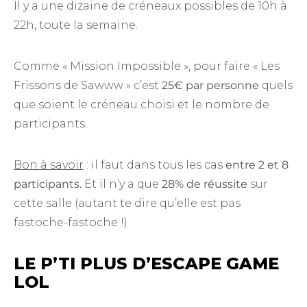
Il y a une dizaine de créneaux possibles de 10h à
22h, toute la semaine.
Comme « Mission Impossible », pour faire « Les
Frissons de Sawww » c’est
25€ par personne
quels
que soient le créneau choisi et le nombre de
participants.
Bon à savoir
: il faut dans tous les cas
entre 2 et 8
participants.
Et il n’y a que
28% de réussite
sur
cette salle (autant te dire qu’elle est pas
fastoche-fastoche !)
LE P’TI PLUS D’ESCAPE GAME
LOL