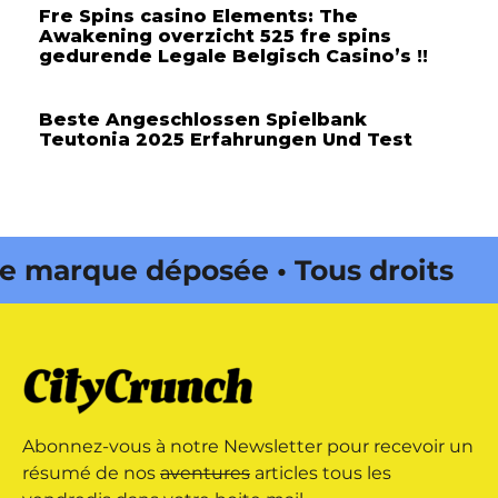
Fre Spins casino Elements: The
Awakening overzicht 525 fre spins
gedurende Legale Belgisch Casino’s !!
Beste Angeschlossen Spielbank
Teutonia 2025 Erfahrungen Und Test
arque déposée • Tous droits
édité par Buena Onda Web •
arque déposée • Tous droits
Abonnez-vous à notre Newsletter pour recevoir un
édité par Buena Onda Web •
résumé de nos
aventures
articles tous les