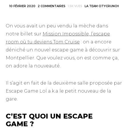
10 FÉVRIER 2020
2 COMMENTAIRES
1.5K VUES
LA TEAM CITYCRUNCH
On vous avait un peu vendu la mèche dans
notre billet sur
Mission Impossible, l’escape
room où tu deviens Tom Cruise
: on a encore
déniché un nouvel escape game à découvrir sur
Montpellier. Que voulez vous, on est comme ça,
on adore la nouveauté.
Il s’agit en fait de la deuxième salle proposée par
Escape Game Lol a.k.a le petit nouveau de la
gare.
C’EST QUOI UN ESCAPE
GAME ?