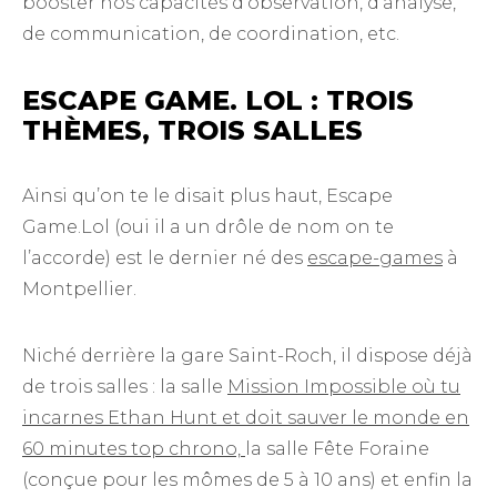
booster nos capacités d’observation, d’analyse,
de communication, de coordination, etc.
ESCAPE GAME. LOL : TROIS
THÈMES, TROIS SALLES
Ainsi qu’on te le disait plus haut, Escape
Game.Lol (oui il a un drôle de nom on te
l’accorde) est le dernier né des
escape-games
à
Montpellier.
Niché derrière la gare Saint-Roch, il dispose déjà
de trois salles : la salle
Mission Impossible où tu
incarnes Ethan Hunt et doit sauver le monde en
60 minutes top chrono,
la salle Fête Foraine
(conçue pour les mômes de 5 à 10 ans) et enfin la