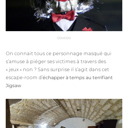
COUCOU
On connait tous ce personnage masqué qui
s’amuse à piéger ses victimes à travers des
« jeux » non ? Sans surprise il s’agit dans cet
escape-room d’
échapper à temps au terrifiant
Jigsaw
.