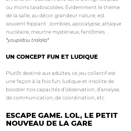
ou moins tarabiscotées. Évidemment le thème
de la salle, au décor grandeur nature, est
souvent flippant : zombies, apocalypse, attaque
nucléaire, meurtre mystérieux, fantômes …
*youpidou tralala*
UN CONCEPT FUN ET LUDIQUE
Plutôt destiné aux adultes, ce jeu collectif est
une façon à la fois fun, ludique et insolite de
booster nos capacités d’observation, d’analyse,
de communication, de coordination, etc.
ESCAPE GAME. LOL, LE PETIT
NOUVEAU DE LA GARE