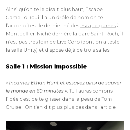
Ainsi qu’on te le disait plus haut, Escape
Game.Lol (oui il a un drôle de nom on te
l’accorde) est le dernier né des
escape-games
à
Montpellier. Niché derrière la gare Saint-Roch, il
n’est pas très loin de Live Corp (dont on a testé
la salle
Unity
) et dispose déjà de trois salles.
Salle 1 : Mission Impossible
«
Incarnez Ethan Hunt et essayez ainsi de sauver
le monde en 60 minutes »
. Tu l’auras compris
l’idée c’est de te glisser dans la peau de Tom
Cruise ! On t’en dit plus plus bas dans l’article.