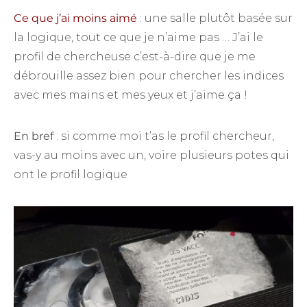
Ce que j’ai moins aimé
: une salle plutôt basée sur
la logique, tout ce que je n’aime pas … J’ai le
profil de chercheuse c’est-à-dire que je me
débrouille assez bien pour chercher les indices
avec mes mains et mes yeux et j’aime ça !
En bref
: si comme moi t’as le profil chercheur,
vas-y au moins avec un, voire plusieurs potes qui
ont le profil logique