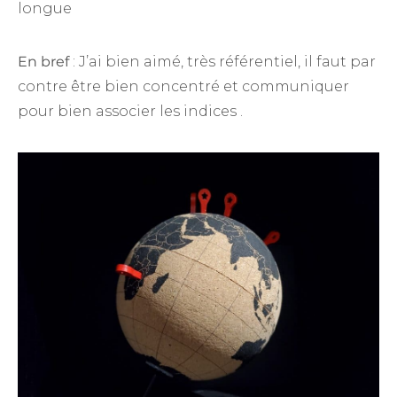
longue
En bref
: J’ai bien aimé, très référentiel, il faut par
contre être bien concentré et communiquer
pour bien associer les indices .