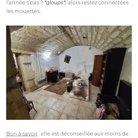
l’année s’pas ?
*gloups*
) alors restez connectées
les mouettes.
Bon à savoir
: elle est déconseillée aux moins de