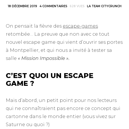
18 DÉCEMBRE 2019
4 COMMENTAIRES
628 VUES
LA TEAM CITYCRUNCH
On pensait la fièvre des
escape-games
retombée… La preuve que non avec ce tout
nouvel escape game qui vient d’ouvrir ses portes
à Montpellier, et qui nous a invité à tester sa
salle
« Mission Impossible ».
C’EST QUOI UN ESCAPE
GAME ?
Mais d’abord, un petit point pour nos lecteurs
qui ne connaîtraient pas encore ce concept qui
cartonne dans le monde entier (vous vivez sur
Saturne ou quoi ?)