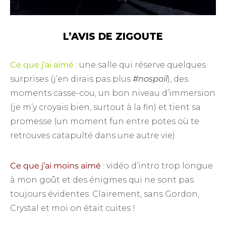
L’AVIS DE ZIGOUTE
Ce que j’ai aimé
: une salle qui réserve quelques
surprises (j’en dirais pas plus
#nospoil
), des
moments casse-cou, un bon niveau d’immersion
(je m’y croyais bien, surtout à la fin) et tient sa
promesse (un moment fun entre potes où te
retrouves catapulté dans une autre vie)
Ce que j’ai moins aimé
: vidéo d’intro trop longue
à mon goût et des énigmes qui ne sont pas
toujours évidentes. Clairement, sans Gordon,
Crystal et moi on était cuites !