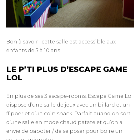
Bon à savoir
: cette salle est accessible aux
enfants de 5 à 10 ans
LE P’TI PLUS D’ESCAPE GAME
LOL
En plus de ses 3 escape-rooms, Escape Game Lol
dispose d’une salle de jeux avec un billard et un
flipper et d’un coin snack. Parfait quand on sort
d’une salle en mode chaud patate et qu’on a
envie de papoter / de se poser pour boire un
coup et grignoter.