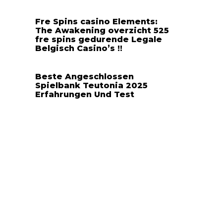
Fre Spins casino Elements:
The Awakening overzicht 525
fre spins gedurende Legale
Belgisch Casino’s !!
Beste Angeschlossen
Spielbank Teutonia 2025
Erfahrungen Und Test