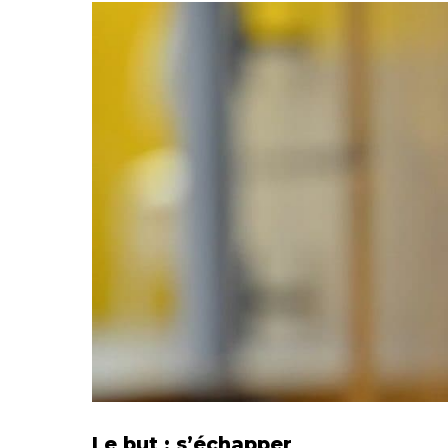
Le but : s’échapper