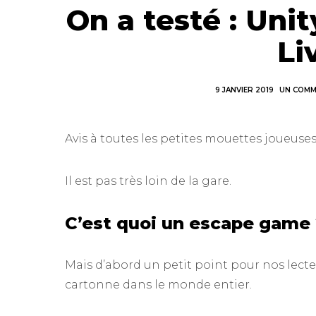
On a testé : Unit
Li
9 JANVIER 2019
UN COMM
Avis à toutes les petites mouettes joueuses
Il est pas très loin de la gare.
C’est quoi un escape game
Mais d’abord un petit point pour nos lect
cartonne dans le monde entier.