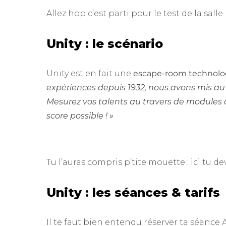
Allez hop c’est parti pour le test de la salle 
Unity : le scénario
Unity est en fait une
escape-room technolo
expériences depuis 1932, nous avons mis au p
Mesurez vos talents au travers de modules à 
score possible ! »
Tu l’auras compris p’tite mouette : ici tu d
Unity : les séances & tarifs
Il te faut bien entendu réserver ta séance AV