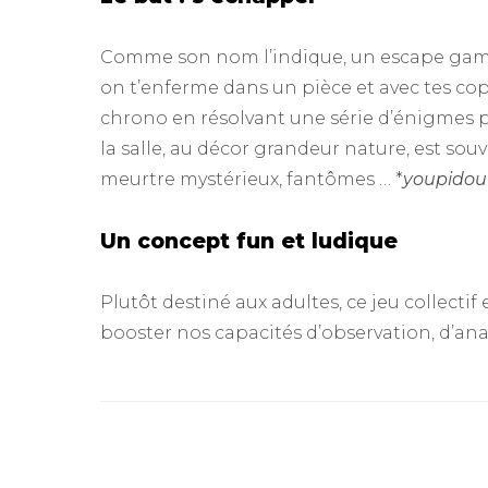
Comme son nom l’indique, un escape game 
on t’enferme dans un pièce et avec tes cop
chrono en résolvant une série d’énigmes 
la salle, au décor grandeur nature, est sou
meurtre mystérieux, fantômes … *
youpidou 
Un concept fun et ludique
Plutôt destiné aux adultes, ce jeu collectif 
booster nos capacités d’observation, d’ana