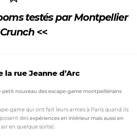
ooms testés par Montpellier
y Crunch
<<
e la rue Jeanne d’Arc
e
petit nouveau des escape-game montpelliérains
.
ape-game qui ont fait leurs armes à Paris quand ils
oposent des
expériences en intérieur mais aussi en
ir en quelque sorte).