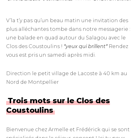
V’la t’y pas qu’un beau matin une invitation des
plus alléchantes tombe dans notre messagerie :
une balade en quad autour du Salagou avec le
Clos des Coustoulins !
*yeux qui brillent*
Rendez
vous est pris un samedi après midi.
Direction le petit village de Lacoste à 40 km au
Nord de Montpellier
Trois mots sur le Clos des
Coustoulins
Bienvenue chez Armelle et Frédérick qui se sont