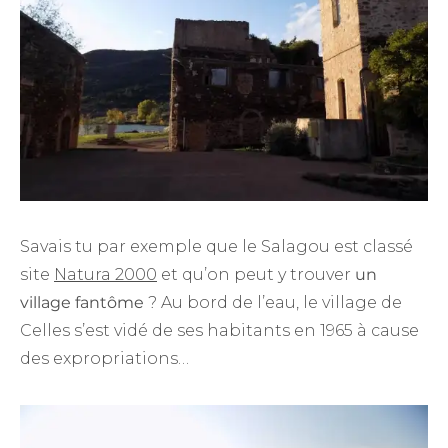
Savais tu par exemple que le Salagou est classé
site
Natura 2000
et qu’on peut y trouver
un
village fantôme
? Au bord de l’eau, le village de
Celles s’est vidé de ses habitants en 1965 à cause
des expropriations…