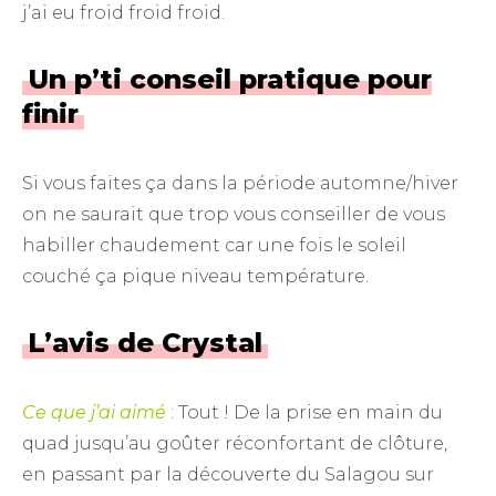
j’ai eu froid froid froid.
Un p’ti conseil pratique pour
finir
Si vous faites ça dans la période automne/hiver
on ne saurait que trop vous conseiller de vous
habiller chaudement car une fois le soleil
couché ça pique niveau température.
L’avis de Crystal
Ce que j’ai aimé
: Tout ! De la prise en main du
quad jusqu’au goûter réconfortant de clôture,
en passant par la découverte du Salagou sur