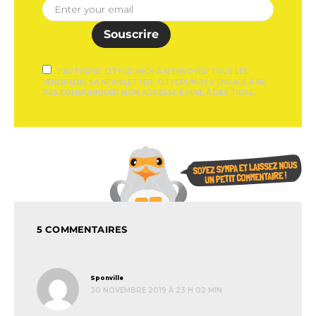
Souscrire
J'AUTORISE CITYCRUNCH À M'ENVOYER TOUS LES
VENDREDIS SA NEWSLETTER. CITYCRUNCH S'ENGAGE À NE
PAS COMMUNIQUER MON ADRESSE E-MAIL À DES TIERS.
5 COMMENTAIRES
dit :
Sponville
30 NOVEMBRE 2019 À 23 H 02 MIN