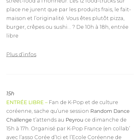
street-food à l’honneur. Les 12 food-trucks sur
place ne jurent que par les produits frais, le fait-
maison et l’originalité. Vous êtes plutôt pizza,
burger, crêpes ou sushi… ? De 10h à 18h, entrée
libre
Plus d’infos
15h
ENTRÉE LIBRE –
Fan de K-Pop et de culture
coréenne, sache qu’une session
Random Dance
Challenge
t’attends au
Peyrou
ce dimanche de
15h à 17h. Organisé par K-Pop France (en collab’
avec l’asso Corée d’Ici et l’Ecole Coréenne de