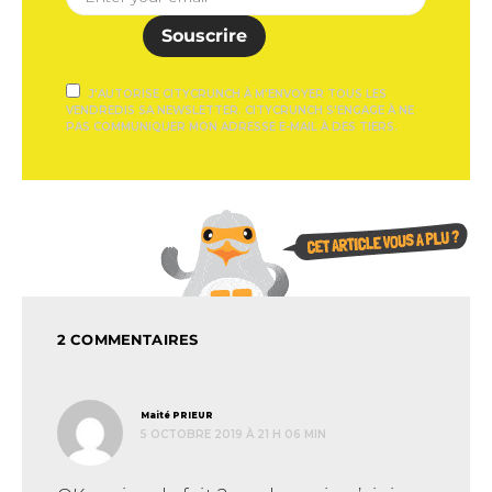
Souscrire
J'AUTORISE CITYCRUNCH À M'ENVOYER TOUS LES
VENDREDIS SA NEWSLETTER. CITYCRUNCH S'ENGAGE À NE
PAS COMMUNIQUER MON ADRESSE E-MAIL À DES TIERS.
2 COMMENTAIRES
dit :
Maité PRIEUR
5 OCTOBRE 2019 À 21 H 06 MIN