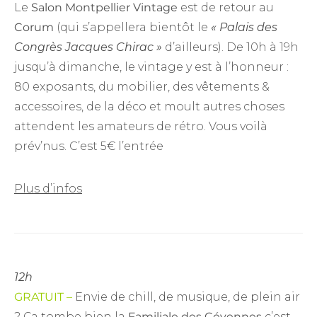
Le
Salon Montpellier Vintage
est de retour au
Corum
(qui s’appellera bientôt le
« Palais des
Congrès Jacques Chirac »
d’ailleurs). De 10h à 19h
jusqu’à dimanche, le vintage y est à l’honneur :
80 exposants, du mobilier, des vêtements &
accessoires, de la déco et moult autres choses
attendent les amateurs de rétro. Vous voilà
prév’nus. C’est 5€ l’entrée
Plus d’infos
12h
GRATUIT –
Envie de chill, de musique, de plein air
? Ça tombe bien la
Familiale des Cévennes
c’est