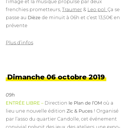
l’image et la musique propulsé par deux
frenchies prometteurs,
Traumer
&
Leo pol.
Ça se
passe au
Dièze
de minuit à 06h et c’est 13,50€ en
prévente
Plus d’infos
Dimanche 06 octobre 2019
09h
ENTRÉE LIBRE –
Direction
le Plan de l’OM
où a
lieu une nouvelle édition
Zic & Puces
! Organisé
par l’asso du quartier Candolle, cet événement
convivial prévoit des jeux, des ateliers, une expo-