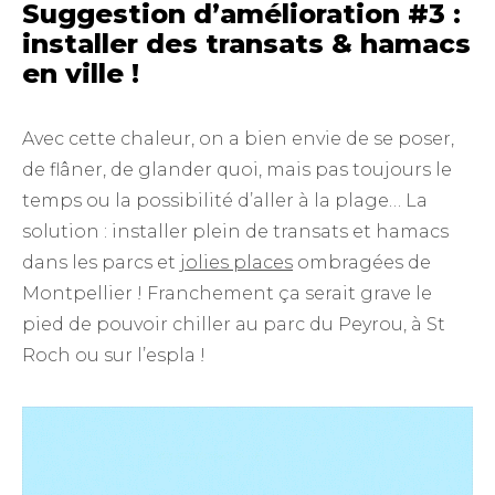
Suggestion d’amélioration #3 :
installer des transats & hamacs
en ville !
Avec cette chaleur, on a bien envie de se poser,
de flâner, de glander quoi, mais pas toujours le
temps ou la possibilité d’aller à la plage… La
solution : installer plein de transats et hamacs
dans les parcs et
jolies places
ombragées de
Montpellier ! Franchement ça serait grave le
pied de pouvoir chiller au parc du Peyrou, à St
Roch ou sur l’espla !