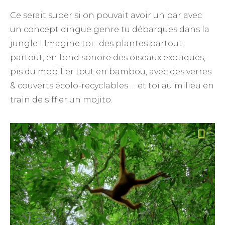
Ce serait super si on pouvait avoir un bar avec
un concept dingue genre tu débarques dans la
jungle ! Imagine toi : des plantes partout,
partout, en fond sonore des oiseaux exotiques,
pis du mobilier tout en bambou, avec des verres
& couverts écolo-recyclables … et toi au milieu en
train de siffler un mojito.