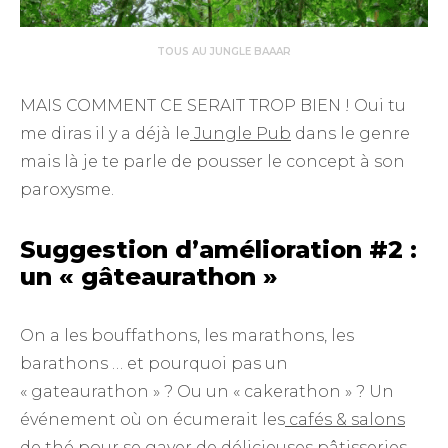
TOUS AU JUNGLE BAAAR
MAIS COMMENT CE SERAIT TROP BIEN ! Oui tu
me diras il y a déjà le
Jungle Pub
dans le genre
mais là je te parle de pousser le concept à son
paroxysme.
Suggestion d’amélioration #2 :
un « gâteaurathon »
On a les bouffathons, les marathons, les
barathons … et pourquoi pas un
« gateaurathon » ? Ou un « cakerathon » ? Un
événement où on écumerait les
cafés & salons
de thé
pour se gaver de délicieuses pâtisseries