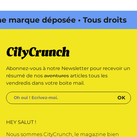
marque déposée • Tous droits
 édité par Buena Onda Web •
marque déposée • Tous droits
Abonnez-vous à notre Newsletter pour recevoir un
 édité par Buena Onda Web •
résumé de nos
aventures
articles tous les
vendredis dans votre boite mail.
HEY SALUT !
Nous sommes CityCrunch, le magazine bien