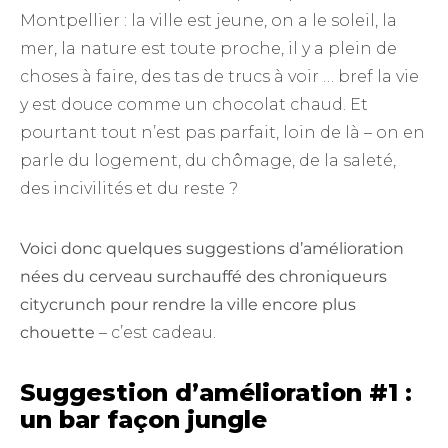
Montpellier : la ville est jeune, on a le soleil, la
mer, la nature est toute proche, il y a plein de
choses à faire, des tas de trucs à voir … bref la vie
y est douce comme un chocolat chaud. Et
pourtant tout n’est pas parfait, loin de là – on en
parle du logement, du chômage, de la saleté,
des incivilités et du reste ?
Voici donc quelques suggestions d’amélioration
nées du cerveau surchauffé des chroniqueurs
citycrunch pour rendre la ville encore plus
chouette
– c’est cadeau.
Suggestion d’amélioration #1 :
un bar façon jungle