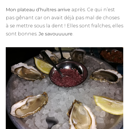
Mon plateau d’huîtres arrive
après. Ce qui n’est
pas gênant car on avait déjà pas mal de choses
à se mettre sous la dent ! Elles sont fraîches, elles
sont bonnes.
Je savouuuure
.