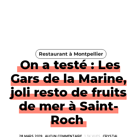
Restaurant à Montpellier
On a testé : Les
Gars de la Marine,
joli resto de fruits
de mer à Saint-
Roch
28 MARS 2019
AUCUN COMMENTAIRE
1.3K VUES
CRYSTAL