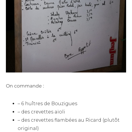
On commande :
– 6 huîtres de Bouzigues
– des crevettes aïoli
– des crevettes flambées au Ricard (plutôt
original)