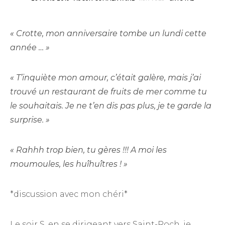
« Crotte, mon anniversaire tombe un lundi cette
année … »
« T’inquiète mon amour, c’était galère, mais j’ai
trouvé un restaurant de fruits de mer comme tu
le souhaitais. Je ne t’en dis pas plus, je te garde la
surprise. »
« Rahhh trop bien, tu gères !!! A moi les
moumoules, les huîhuîtres ! »
*discussion avec mon chéri*
Le soir S, en se dirigeant vers Saint-Roch, je