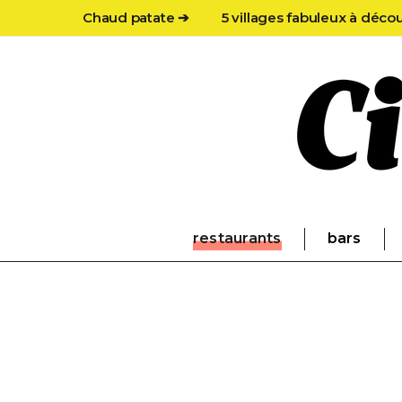
Chaud patate ➔
5 villages fabuleux à déco
restaurants
bars