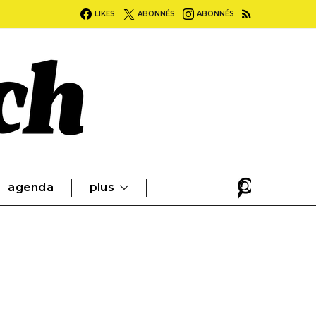
LIKES
ABONNÉS
ABONNÉS
agenda
plus