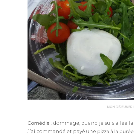
MON DÉJEUNER 
Comédie
: dommage, quand je suis allée f
J’ai commandé et payé une
pizza à la puré