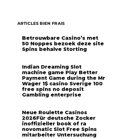
ARTICLES BIEN FRAIS
Betrouwbare Casino’s met
50 Noppes bezoek deze site
Spins behalve Storting
Indian Dreaming Slot
machine game Play Better
Payment Game during the Mr
Wager 1$ casino Sverige 100
free spins no deposit
Gambling enterprise
Neue Roulette Casinos
2026Für deutsche Zocker
inoffizieller book of ra
novomatic Slot Free Spins
mitarbeiter Untersuchung