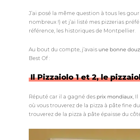
J’ai posé la même question à tous les go
nombreux !) et j’ai listé mes pizzerias préfér
référence, les historiques de Montpellier.
Au bout du compte, j’avais
une bonne douza
Best Of :
Il Pizzaiolo 1 et 2, le pizzai
Réputé car il a gagné des
prix mondiaux
, I
où vous trouverez de la pizza à pâte fine d
trouverez de la pizza à pâte épaisse du côté