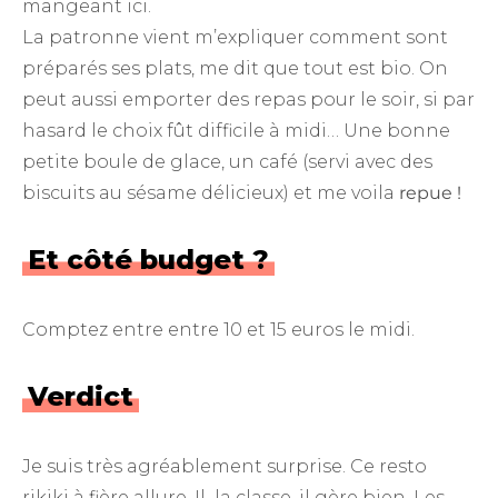
mangeant ici.
La patronne vient m’expliquer comment sont
préparés ses plats, me dit que tout est bio. On
peut aussi emporter des repas pour le soir, si par
hasard le choix fût difficile à midi… Une bonne
petite boule de glace, un café (servi avec des
biscuits au sésame délicieux) et me voila
repue !
Et côté budget ?
Comptez entre entre 10 et 15 euros le midi.
Verdict
Je suis très agréablement surprise. Ce resto
rikiki à fière allure. Il la classe, il gère bien. Les