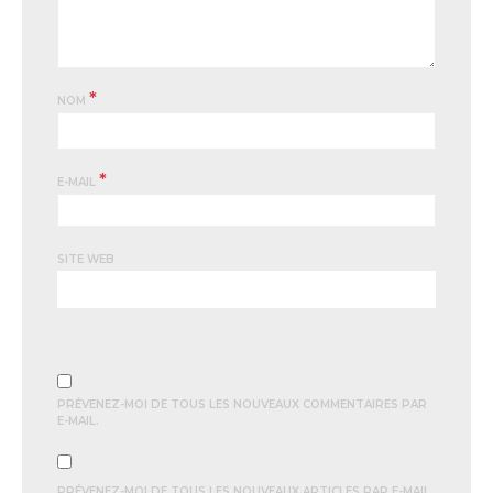
*
NOM
*
E-MAIL
SITE WEB
PRÉVENEZ-MOI DE TOUS LES NOUVEAUX COMMENTAIRES PAR
E-MAIL.
PRÉVENEZ-MOI DE TOUS LES NOUVEAUX ARTICLES PAR E-MAIL.