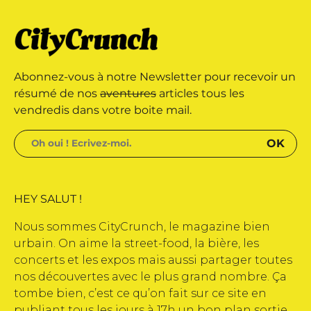
e édité par Buena Onda Web •
 marque déposée • Tous droits
Abonnez-vous à notre Newsletter pour recevoir un
e édité par Buena Onda Web •
résumé de nos
aventures
articles tous les
vendredis dans votre boite mail.
HEY SALUT !
Nous sommes CityCrunch, le magazine bien
urbain. On aime la street-food, la bière, les
concerts et les expos mais aussi partager toutes
nos découvertes avec le plus grand nombre. Ça
tombe bien, c’est ce qu’on fait sur ce site en
publiant tous les jours à 17h un bon plan sortie