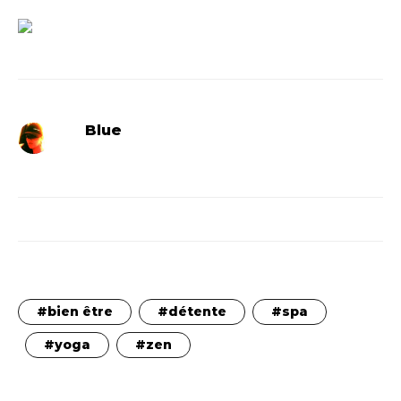
Blue
bien être
détente
spa
yoga
zen