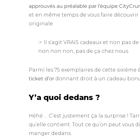
approuvés
au préalable par l’équipe CityCr
et en même temps de vous faire découvrir
originale.
☞ Il s’agit VRAIS cadeaux et non pas de
non non non, pas de ça chez nous.
Parmi les 75 exemplaires de cette sixième é
ticket d’or
donnant droit à un cadeau bonus
Y’a quoi dedans ?
Héhé … C’est justement ça la surprise ! Tan
qu’elle contient. Tout ce qu’on peut vous di
manger dedans.