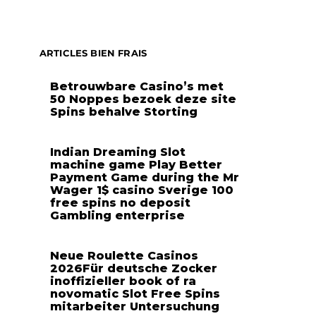
ARTICLES BIEN FRAIS
Betrouwbare Casino’s met
50 Noppes bezoek deze site
Spins behalve Storting
Indian Dreaming Slot
machine game Play Better
Payment Game during the Mr
Wager 1$ casino Sverige 100
free spins no deposit
Gambling enterprise
Neue Roulette Casinos
2026Für deutsche Zocker
inoffizieller book of ra
novomatic Slot Free Spins
mitarbeiter Untersuchung