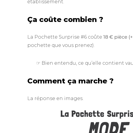
établissement.
Ça coûte combien ?
La Pochette Surprise #6 coûte
18 € pièce (+
pochette que vous prenez).
☞ Bien entendu, ce qu’elle contient va
Comment ça marche ?
La réponse en images.