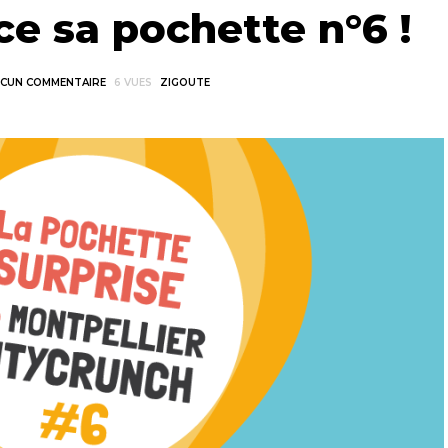
ce sa pochette n°6 !
CUN COMMENTAIRE
6 VUES
ZIGOUTE