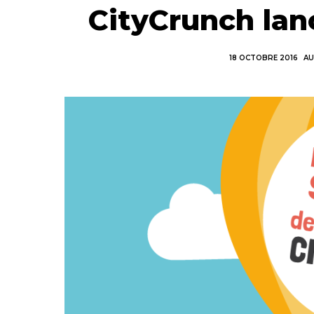
CityCrunch lan
18 OCTOBRE 2016
AU