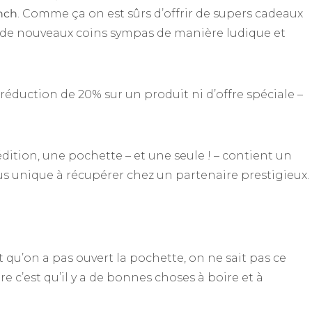
unch
. Comme ça on est sûrs d’offrir de supers cadeaux
 de nouveaux coins sympas de manière ludique et
 réduction de 20% sur un produit ni d’offre spéciale –
dition, une pochette – et une seule ! – contient un
 unique à récupérer chez un partenaire prestigieux.
t qu’on a pas ouvert la pochette, on ne sait pas ce
re c’est qu’il y a de bonnes choses à boire et à