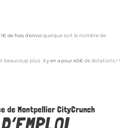
 1€ de frais d’envoi
quelque soit le nombre de
ut beaucoup plus :
il y en a pour 40€
de dotations ! !