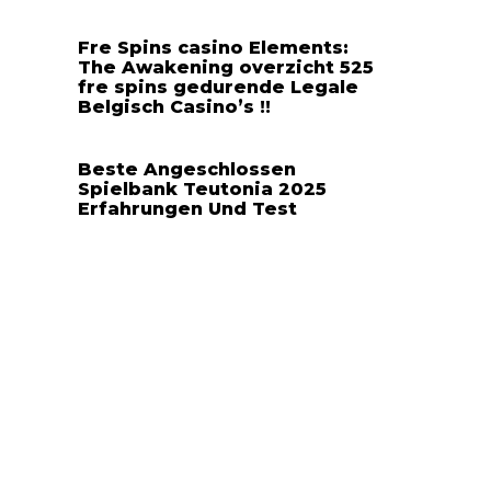
Fre Spins casino Elements:
The Awakening overzicht 525
fre spins gedurende Legale
Belgisch Casino’s !!
Beste Angeschlossen
Spielbank Teutonia 2025
Erfahrungen Und Test